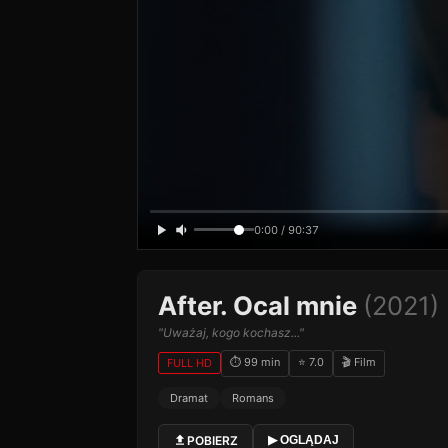
0:00 / 90:37
After. Ocal mnie
(2021)
"Uważaj, kogo kochasz..."
⏱ 99 min
⭐ 7.0
🎬 Film
FULL HD
Dramat
Romans
POBIERZ
▶ OGLĄDAJ