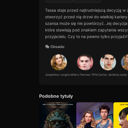
Tessa staje przed najtrudniejszą decyzją w
otworzyć przed nią drzwi do wielkiej karier
szansa może się nie powtórzyć. Jej decyzja 
które stawiają pod znakiem zapytania wszys
przyjacielu. Czy to na pewno tylko przyjaźń
🎭 Obsada:
Josephine Langford
Hero Fiennes Tiffin
Carter Jenkins
Louise
Podobne tytuły