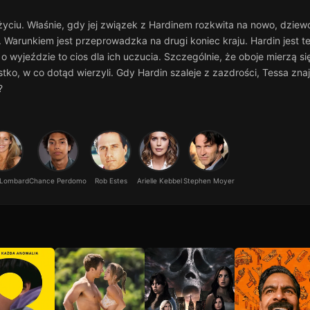
 życiu. Właśnie, gdy jej związek z Hardinem rozkwita na nowo, dzie
y. Warunkiem jest przeprowadzka na drugi koniec kraju. Hardin jest t
o wyjeździe to cios dla ich uczucia. Szczególnie, że oboje mierzą s
tko, w co dotąd wierzyli. Gdy Hardin szaleje z zazdrości, Tessa zn
?
 Lombard
Chance Perdomo
Rob Estes
Arielle Kebbel
Stephen Moyer