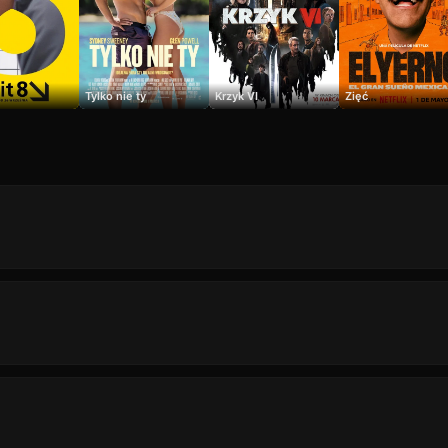
Tylko nie ty
Krzyk VI
Zięć