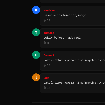
K
KinoNerd
Działa na telefonie też, mega.
👍 24
T
Tomasz
Lektor PL jest, napisy też.
👍 15
G
GamerPL
Jakość sztos, lepsza niż na innych strona
👍 26
J
Jola
Jakość sztos, lepsza niż na innych strona
👍 33