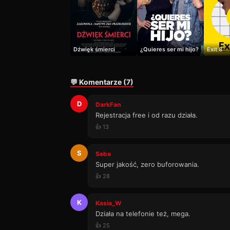
Dźwięk śmierci
¿Quieres ser mi hijo?
Exit 8
💬 Komentarze (7)
D
DarkFan
Rejestracja free i od razu działa.
👍 13
S
Seba
Super jakość, zero buforowania.
👍 28
K
Kasia_W
Działa na telefonie też, mega.
👍 25