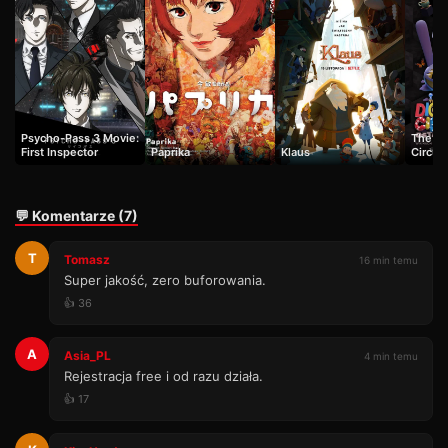
Psycho-Pass 3 Movie:
The Am
First Inspector
Paprika
Klaus
Circus:
💬 Komentarze (7)
T
Tomasz
16 min temu
Super jakość, zero buforowania.
👍 36
A
Asia_PL
4 min temu
Rejestracja free i od razu działa.
👍 17