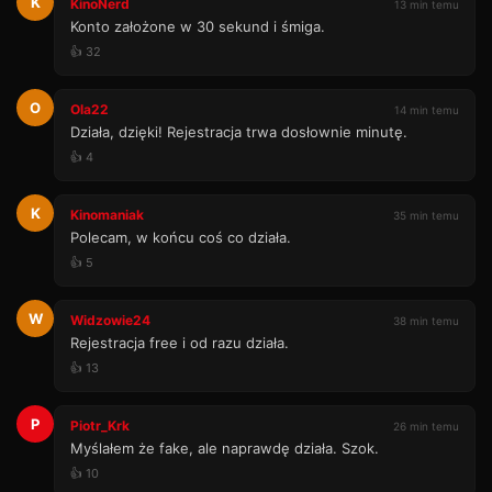
K
KinoNerd
13 min temu
Konto założone w 30 sekund i śmiga.
👍 32
O
Ola22
14 min temu
Działa, dzięki! Rejestracja trwa dosłownie minutę.
👍 4
K
Kinomaniak
35 min temu
Polecam, w końcu coś co działa.
👍 5
W
Widzowie24
38 min temu
Rejestracja free i od razu działa.
👍 13
P
Piotr_Krk
26 min temu
Myślałem że fake, ale naprawdę działa. Szok.
👍 10