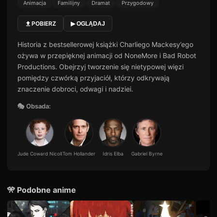
Animacja
Familijny
Dramat
Przygodowy
POBIERZ
▶ OGLĄDAJ
Historia z bestsellerowej książki Charliego Mackesy’ego
ożywa w przepięknej animacji od NoneMore i Bad Robot
Productions. Obejrzyj tworzenie się nietypowej więzi
pomiędzy czwórką przyjaciół, którzy odkrywają
znaczenie dobroci, odwagi i nadziei.
🎭 Obsada:
Jude Coward Nicoll
Tom Hollander
Idris Elba
Gabriel Byrne
🎌 Podobne anime