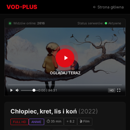
VOD-PLUS
← Strona główna
Widzów online:
2616
Status serwerów:
●
Aktywne
OGLĄDAJ TERAZ
0:00 / 94:31
HD
Chłopiec, kret, lis i koń
(2022)
⏱ 35 min
⭐ 8.2
🎬 Film
FULL HD
ANIME