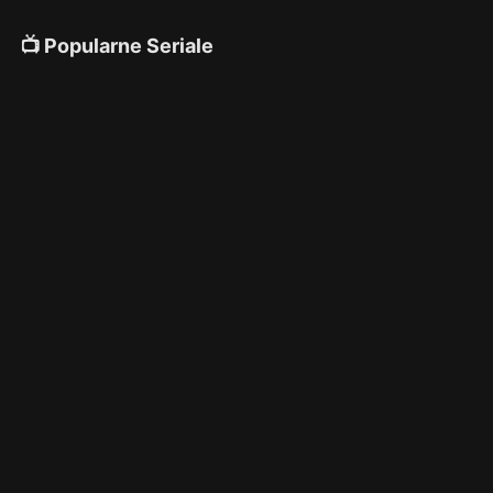
📺 Popularne Seriale
4K
4K
4K
🎌 Anime
4K
4K
4K