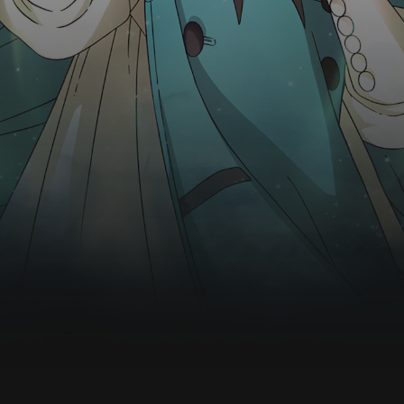
równowaga zostaje zachwiana, gdy nieopodal
rozbija się samolot przewożący potężną broń.
Sąsiedzi Doliny Wiatru planują użyć jej, by
zniszczyć owady i dżunglę, nieświadomi, że
ściągną w ten sposób zgubę na resztę ludności.