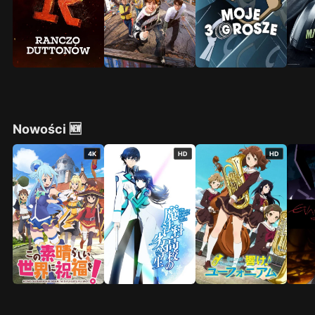
Nowości 🆕
4K
HD
HD