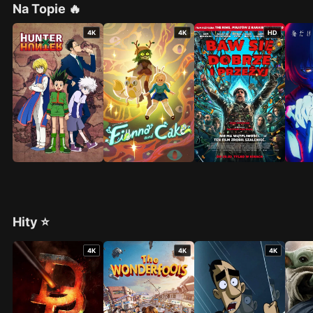
Na Topie 🔥
4K
4K
HD
Hity ⭐
4K
4K
4K