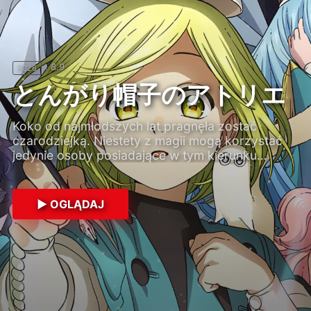
⭐ 8.0
1984
⭐ 8.5
⭐ 8.1
⭐ 8.3
⭐ 8.9
2026
2010
2011
2019
Nausicaä z Doliny
とんがり帽子のアトリエ
Wiatru
Koko od najmłodszych lat pragnęła zostać
Tysiąc lat po „Siedmiu Dniach Ognia”, czyli wojnie
czarodziejką. Niestety z magii mogą korzystać
zakończonej wielkim ekologicznym kataklizmem,
jedynie osoby posiadające w tym kierunku
Ziemia porośnięta jest toksyczną dżunglą, pełną
wrodzone predyspozycje, zaś czarodzieje pilnie
ogromnych owadów-mutantów. Oddychanie bez
strzegą swych sekretów. Koko porzuca więc
maski tlenowej grozi śmiercią w ciągu kilku minut.
marzenia i wiedzie spokojny żywot u boku matki.
▶ OGLĄDAJ
Jedną z ostatnich zamieszkałych przez ludzi oaz
Wszystko się zmienia, kiedy do wioski przybywa
▶ OGLĄDAJ
jest królestwo zwane Doliną Wiatru. Wieje tam
czarodziej. Dziewczyna podpatruje rytuał
„wiatr bogów”, odpędzający trujące opary.
rzucania zaklęcia i postanawia go powtórzyć.
Następczyni tronu, księżniczka Nausicaä, razem
Jednak nie zdaje sobie sprawy, jak tragiczne
z mistrzem Yupą próbują zrozumieć mechanizmy
skutki może przynieść nieumiejętne korzystanie z
rządzące przyrodą i znaleźć sposób, który
magii…
zapewni ludziom bezpieczeństwo. Delikatna