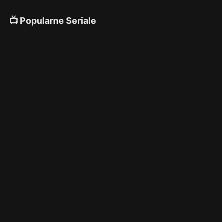
📺 Popularne Seriale
4K
4K
4K
🎌 Anime
4K
4K
4K