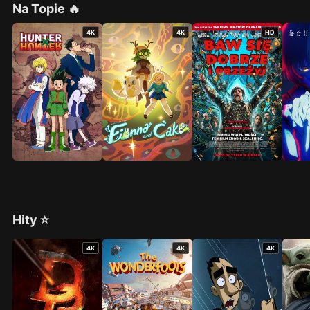
Na Topie 🔥
4K
4K
HD
Hity ⭐
4K
4K
4K