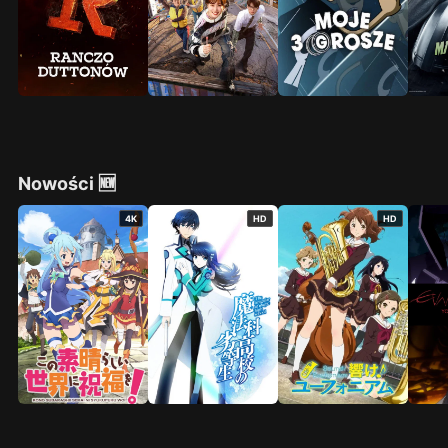
Nowości 🆕
4K
HD
HD