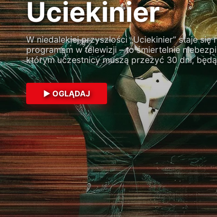
stworzenia
Oparty na książkowym bestsellerze dramat, 
podejmuje pracę w oceanarium, gdzie zaprzyja
ośmiornicą i zagubionym młodym mężczyzną.
▶ OGLĄDAJ