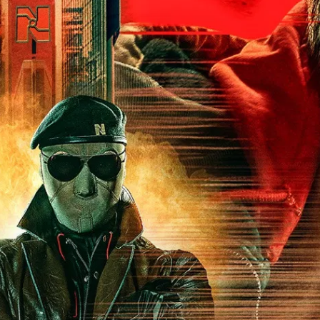
achetne