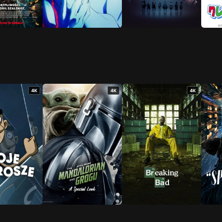
4K
4K
4K