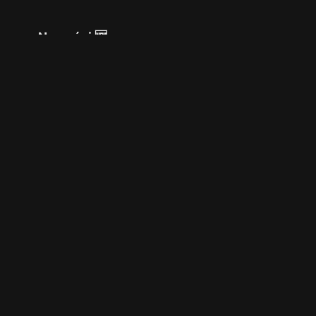
Nowości 🆕
4K
HD
📺 Popularne Seriale
4K
4K