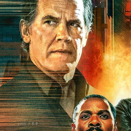
⭐ 8.0
2026
Niezwykle szl
⭐ 8.3
⭐ 8.5
⭐ 6.8
⭐ 7.7
2025
2019
1994
2025