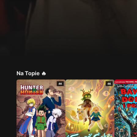
Na Topie 🔥
4K
4K