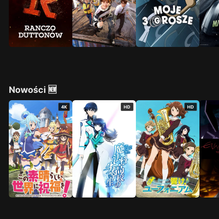
Nowości 🆕
4K
HD
HD