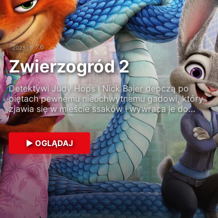
⭐ 7.2
2026
⭐ 7.8
⭐ 7.6
⭐ 8.4
⭐ 8.4
2025
2022
2021
2004
Zwierzogród 2
Projekt: cosplay
Detektywi Judy Hops i Nick Bajer depczą po
Poważny licealista, który chce zostać wytwórcą
piętach pewnemu nieuchwytnemu gadowi, który
tradycyjnych lalek, zostaje wprowadzony przez
zjawia się w mieście ssaków i wywraca je do
popularną, atrakcyjną koleżankę do świata
góry nogami. Aby rozgryźć tę sprawę, policjanci
cosplayu.
muszą buszować incognito po nieznanych im
dzielnicach, których mroczne realia wystawią na
▶ OGLĄDAJ
▶ OGLĄDAJ
próbę ich partnerski układ.