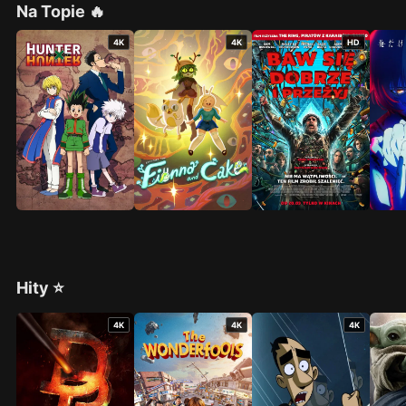
Na Topie 🔥
4K
4K
HD
Hity ⭐
4K
4K
4K