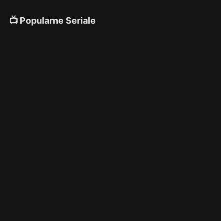
📺 Popularne Seriale
4K
4K
4K
🎌 Anime
4K
4K
4K