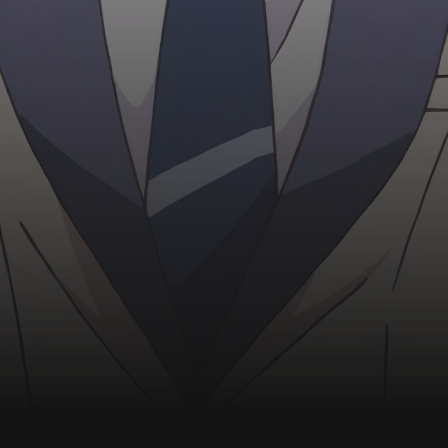
Choć dziewczyny, zwłaszcza Saki, nie są zbyt
zachwycone tym pomysłem, koniec końców
zgadzają się na takie rozwiązanie.