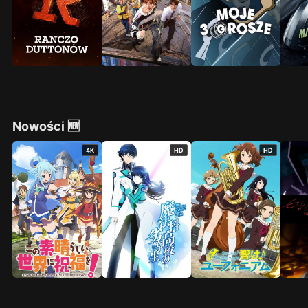
Nowości 🆕
4K
HD
HD