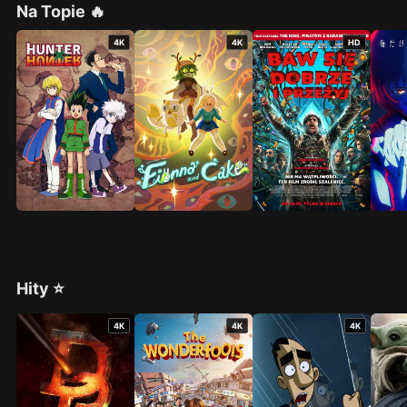
Na Topie 🔥
4K
4K
HD
Hity ⭐
4K
4K
4K