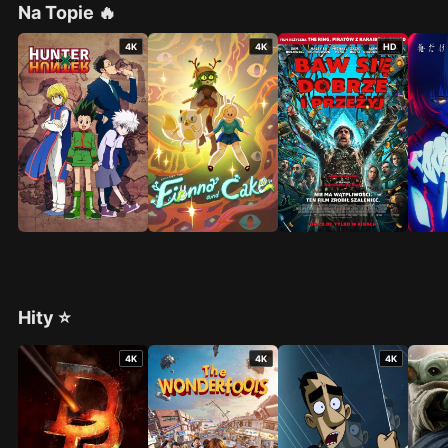
Na Topie 🔥
4K
4K
HD
Hity ⭐
4K
4K
4K