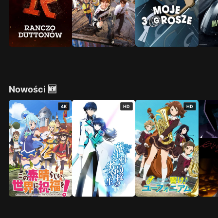
Nowości 🆕
4K
HD
HD