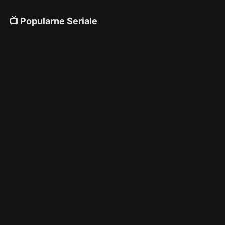
📺 Popularne Seriale
4K
4K
4K
🎌 Anime
4K
4K
4K