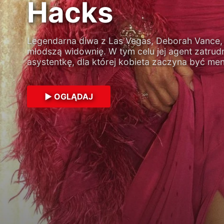
Ostatnie życz
Kot w Butach odkryje, że jest pasjonatem przy
wszystkie swoje osiem z dziewięciu istnień. P
podróż, aby znaleźć mityczne „Ostatnie Życzen
dziewięć żyć.
▶ OGLĄDAJ