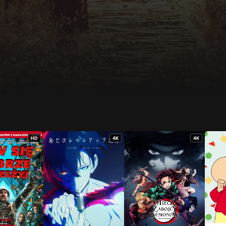
HD
4K
4K