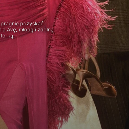
enie
gód. Wykorzystał już
ostanawia wyruszyć w
ie” i przywrócić swoje