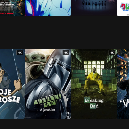
4K
4K
4K