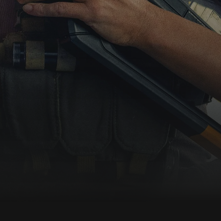
ratujące życie. Kiedy spotykają pewną cywilną
rodzinę, która uległa wypadkowi podczas
żeglarskiej wyprawy, misja się komplikuje i w
wyniku niefortunnych zdarzeń wszyscy zostają
uwięzieni na wyspie. Wkrótce staną twarzą w
twarz ze złowieszczym, szokującym odkryciem,
które było ukrywane przed światem przez
dziesięciolecia.