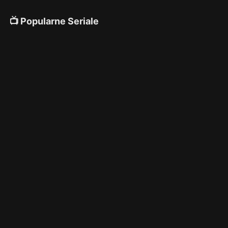
📺 Popularne Seriale
4K
4K
4K
🎌 Anime
4K
4K
4K