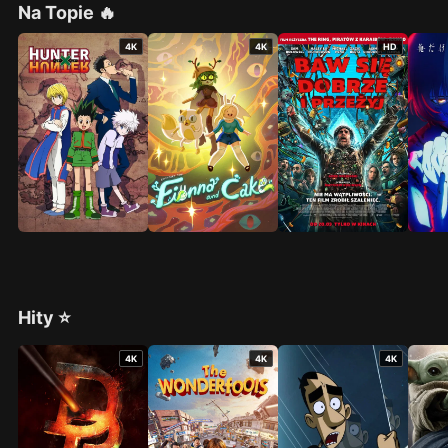
Na Topie 🔥
4K
4K
HD
Hity ⭐
4K
4K
4K