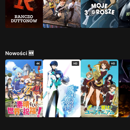
Nowości 🆕
4K
HD
HD