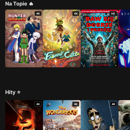
Na Topie 🔥
4K
4K
HD
Hity ⭐
4K
4K
4K