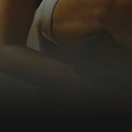
kontrolę nad sytuacją. W takich okolicznościach
dotarcie na miejsce ewakuacji staje się
śmiertelnie niebezpiecznym wyzwaniem. Moment
decydującego uderzenia zbliża się nieubłaganie.
John jest gotów na wszystko, by ocalić swoją
żonę i kochanego syna. Najbliższe kilkanaście
godzin zdecyduje o wszystkim.