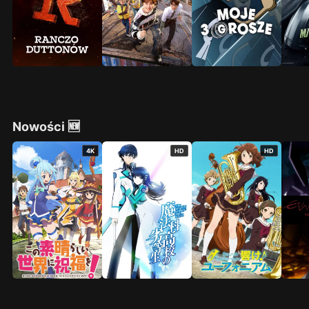
Nowości 🆕
4K
HD
HD