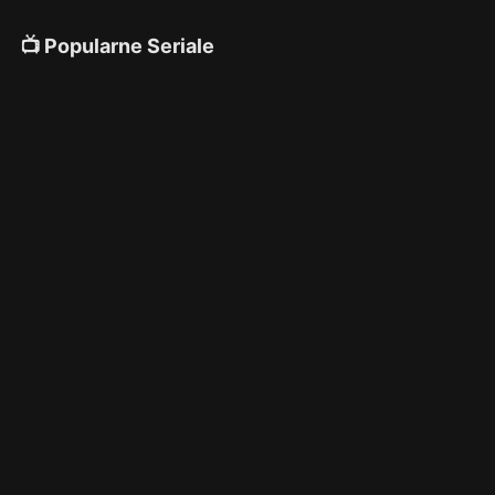
📺 Popularne Seriale
4K
4K
4K
🎌 Anime
4K
4K
4K