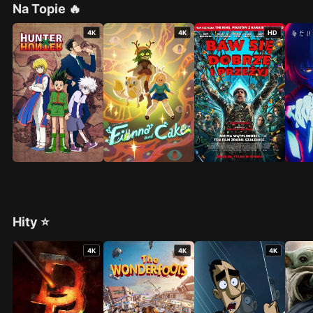
Na Topie 🔥
4K
4K
HD
Hity ⭐
4K
4K
4K