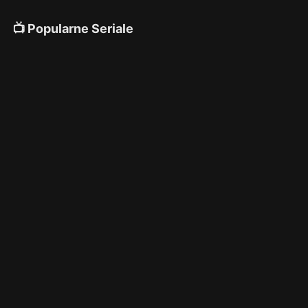
📺 Popularne Seriale
4K
4K
4K
🎌 Anime
4K
4K
4K