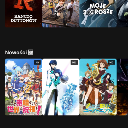
Nowości 🆕
4K
HD
HD