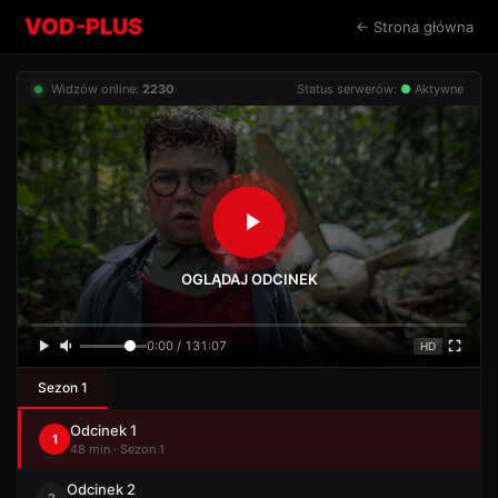
VOD-PLUS
← Strona główna
Widzów online:
2230
Status serwerów:
●
Aktywne
OGLĄDAJ ODCINEK
0:00 / 131:07
HD
Sezon 1
Odcinek 1
1
48 min · Sezon 1
Odcinek 2