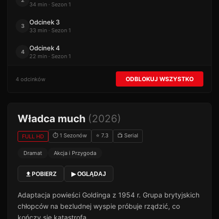
2
34 min · Sezon 1
Odcinek 3
3
33 min · Sezon 1
Odcinek 4
4
22 min · Sezon 1
ODBLOKUJ WSZYSTKO
4 odcinków
Władca much
(2026)
⏱ 1 Sezonów
⭐ 7.3
📺 Serial
FULL HD
Dramat
Akcja i Przygoda
POBIERZ
▶ OGLĄDAJ
Adaptacja powieści Goldinga z 1954 r. Grupa brytyjskich
chłopców na bezludnej wyspie próbuje rządzić, co
kończy się katastrofą.