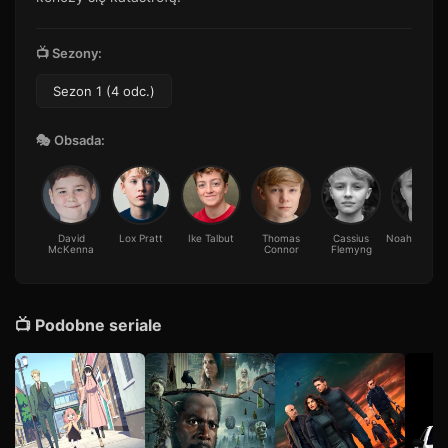
📺 Sezony:
Sezon 1 (4 odc.)
🎭 Obsada:
David
Lox Pratt
Ike Talbut
Thomas
Cassius
Noah Flemy
McKenna
Connor
Flemyng
📺 Podobne seriale