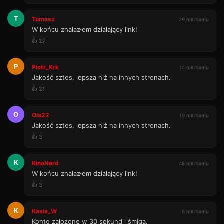
T
Tomasz
39 min temu
W końcu znalazłem działający link!
👍 27
P
Piotr_Krk
14 min temu
Jakość sztos, lepsza niż na innych stronach.
👍 21
O
Ola22
10 min temu
Jakość sztos, lepsza niż na innych stronach.
👍 3
K
KinoNerd
45 min temu
W końcu znalazłem działający link!
👍 3
K
Kasia_W
6 min temu
Konto założone w 30 sekund i śmiga.