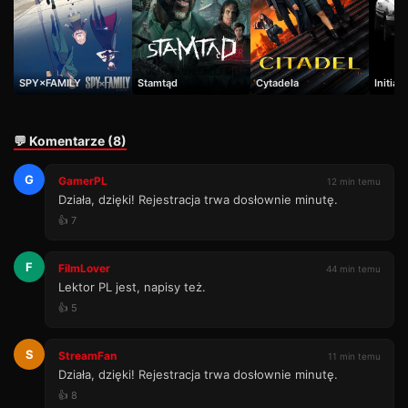
SPY×FAMILY
Stamtąd
Cytadela
Initial 
💬 Komentarze (8)
G
GamerPL
12 min temu
Działa, dzięki! Rejestracja trwa dosłownie minutę.
👍 7
F
FilmLover
44 min temu
Lektor PL jest, napisy też.
👍 5
S
StreamFan
11 min temu
Działa, dzięki! Rejestracja trwa dosłownie minutę.
👍 8