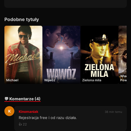
Podobne tytuły
Władca
Michael
Wąwóz
Zielona mila
Powrót
💬 Komentarze (4)
K
Kinomaniak
38 min temu
Rejestracja free i od razu działa.
👍 22