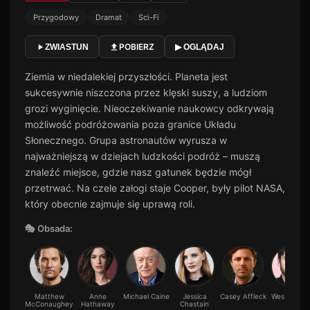
Przygodowy
Dramat
Sci-Fi
POBIERZ
ZWIASTUN
▶ OGLĄDAJ
Ziemia w niedalekiej przyszłości. Planeta jest
sukcesywnie niszczona przez klęski suszy, a ludziom
grozi wyginięcie. Nieoczekiwanie naukowcy odkrywają
możliwość podróżowania poza granice Układu
Słonecznego. Grupa astronautów wyrusza w
najważniejszą w dziejach ludzkości podróż – muszą
znaleźć miejsce, gdzie nasz gatunek będzie mógł
przetrwać. Na czele załogi staje Cooper, były pilot NASA,
który obecnie zajmuje się uprawą roli.
🎭 Obsada:
Matthew
Anne
Michael Caine
Jessica
Casey Affleck
Wes Bentle
McConaughey
Hathaway
Chastain