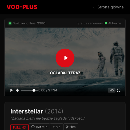
VOD-PLUS
← Strona główna
Widzów online:
2378
Status serwerów:
●
Aktywne
OGLĄDAJ TERAZ
0:00 / 97:34
HD
Interstellar
(2014)
"Zagłada Ziemi nie będzie zagładą ludzkości."
⏱ 169 min
⭐ 8.5
🎬 Film
FULL HD