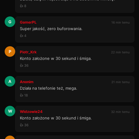
👍 8
G
GamerPL
16 min temu
Super jakość, zero buforowania.
👍 4
P
Piotr_Krk
22 min temu
Konto założone w 30 sekund i śmiga.
👍 36
A
Anonim
21 min temu
Działa na telefonie też, mega.
👍 18
W
Widzowie24
32 min temu
Konto założone w 30 sekund i śmiga.
👍 36