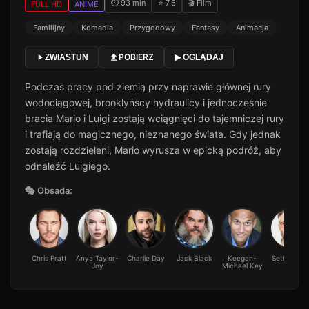
⏱ 93 min
⭐ 7.6
🎬 Film
FULL HD
ANIME
Familijny
Komedia
Przygodowy
Fantasy
Animacja
POBIERZ
ZWIASTUN
▶ OGLĄDAJ
Podczas pracy pod ziemią przy naprawie głównej rury
wodociągowej, brooklyńscy hydraulicy i jednocześnie
bracia Mario i Luigi zostają wciągnięci do tajemniczej rury
i trafiają do magicznego, nieznanego świata. Gdy jednak
zostają rozdzieleni, Mario wyrusza w epicką podróż, aby
odnaleźć Luigiego.
🎭 Obsada:
Chris Pratt
Anya Taylor-
Charlie Day
Jack Black
Keegan-
Seth Roge
Joy
Michael Key