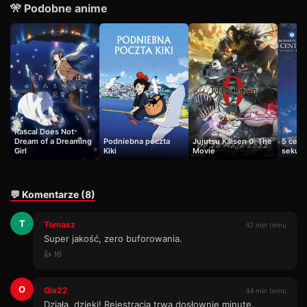
🎌 Podobne anime
Rascal Does Not
Dream of a Dreaming
Podniebna poczta
Jujutsu Kaisen 0: The
5 cent
Girl
Kiki
Movie
sekun
💬 Komentarze (8)
T
Tomasz
42 min temu
Super jakość, zero buforowania.
👍 16
O
Ola22
44 min temu
Działa, dzięki! Rejestracja trwa dosłownie minutę.