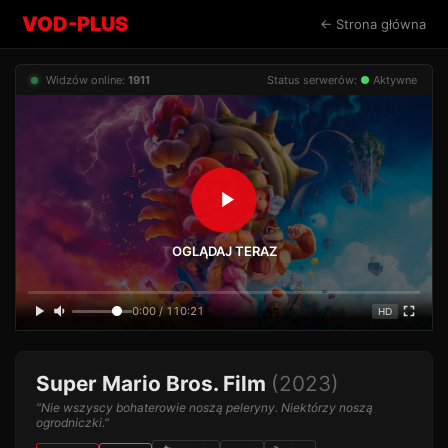
VOD-PLUS
← Strona główna
Widzów online:
1911
Status serwerów:
●
Aktywne
OGLĄDAJ TERAZ
0:00 / 110:21
HD
Super Mario Bros. Film
(2023)
"Nie wszyscy bohaterowie noszą peleryny. Niektórzy noszą
ogrodniczki."