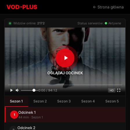
VOD-PLUS
← Strona główna
Widzów online:
2172
Status serwerów:
●
Aktywne
OGLĄDAJ ODCINEK
0:00 / 94:12
HD
Sezon 1
Sezon 2
Sezon 3
Sezon 4
Sezon 5
Odcinek 1
1
44 min · Sezon 1
Odcinek 2