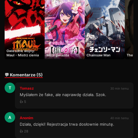
19
28 min · Sezon 1
Odcinek 20
20
35 min · Sezon 1
Odcinek 21
21
22 min · Sezon 1
Odcinek 22
22
Gwiezdne wojny:
33 min · Sezon 1
Maul - Mistrz cienia
Moja gwiazda
Chainsaw Man
The Pit
💬 Komentarze (5)
T
Tomasz
30 min temu
Myślałem że fake, ale naprawdę działa. Szok.
👍 5
A
Anonim
40 min temu
Działa, dzięki! Rejestracja trwa dosłownie minutę.
👍 28