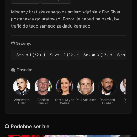
Odcinek 11
11
Młodszy brat skazanego na śmierć więźnia z Fox River
51 min · Sezon 1
postanawia go uratować. Pozoruje napad na bank, by
Odcinek 12
12
trafić do tego samego zakładu karnego.
28 min · Sezon 1
Odcinek 13
13
📺 Sezony:
22 min · Sezon 1
Sezon 1 (22 odc.)
Sezon 2 (22 odc.)
Sezon 3 (13 odc.)
Sezon 4 (
Odcinek 14
14
33 min · Sezon 1
🎭 Obsada:
Odcinek 15
15
51 min · Sezon 1
Odcinek 16
16
41 min · Sezon 1
Wentworth
Dominic
Sarah Wayne
Paul Adelstein
Rockmond
Robert
Miller
Odcinek 17
Purcell
Callies
Dunbar
Knepper
17
39 min · Sezon 1
Odcinek 18
18
44 min · Sezon 1
📺 Podobne seriale
Odcinek 19