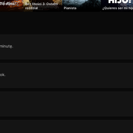
: Ostatni
Bez litości 3: Ostatni
rozdział
Pianista
¿Quieres ser mi hi
 minutę.
ok.