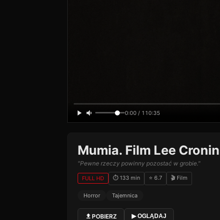
0:00 / 110:35
Mumia. Film Lee Croni
"Pewne rzeczy powinny pozostać w grobie."
⏱ 133 min
⭐ 6.7
🎬 Film
FULL HD
Horror
Tajemnica
POBIERZ
▶ OGLĄDAJ