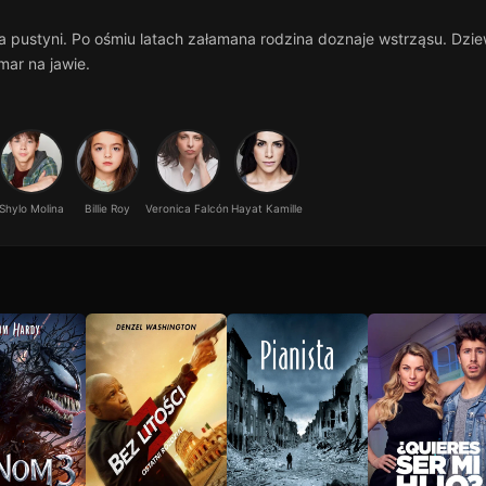
a pustyni. Po ośmiu latach załamana rodzina doznaje wstrząsu. Dzi
ar na jawie.
Shylo Molina
Billie Roy
Veronica Falcón
Hayat Kamille