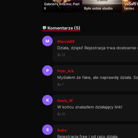
Gabriel's Inferno: Part
Venom 3
II
Było sobie studio
taniec
💬 Komentarze (5)
M
Marcin89
Działa, dzięki! Rejestracja trwa dosłownie
👍 12
P
Piotr_Krk
Myślałem że fake, ale naprawdę działa. Sz
👍 7
K
Kasia_W
W końcu znalazłem działający link!
👍 31
S
Seba
Rejestracja free i od razu działa.