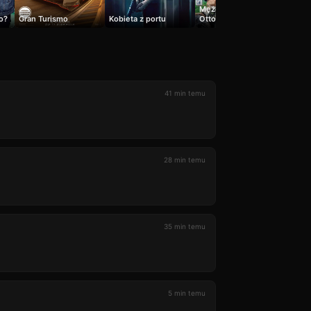
Mężczyzna imieniem
jo?
Gran Turismo
Kobieta z portu
Otto
Krake
41 min temu
28 min temu
35 min temu
5 min temu