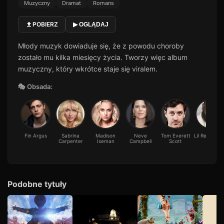
Muzyczny
Dramat
Romans
POBIERZ
▶ OGLĄDAJ
Młody muzyk dowiaduje się, że z powodu choroby
zostało mu kilka miesięcy życia. Tworzy więc album
muzyczny, który wkrótce staje się viralem.
🎭 Obsada:
Fin Argus
Sabrina
Madison
Neve
Tom Everett
Lil Rel Howe
Carpenter
Iseman
Campbell
Scott
Podobne tytuły