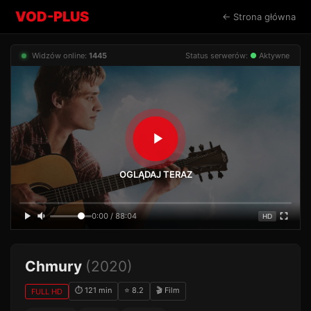
VOD-PLUS
← Strona główna
Widzów online:
1445
Status serwerów:
●
Aktywne
OGLĄDAJ TERAZ
0:00 / 88:04
HD
Chmury
(2020)
⏱ 121 min
⭐ 8.2
🎬 Film
FULL HD