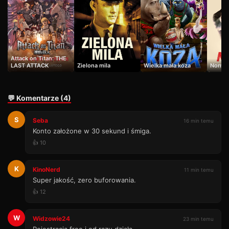
Attack on Titan: THE
LAST ATTACK
Zielona mila
Wielka mała koza
Norma
💬 Komentarze (4)
S
Seba
16 min temu
Konto założone w 30 sekund i śmiga.
👍 10
K
KinoNerd
11 min temu
Super jakość, zero buforowania.
👍 12
W
Widzowie24
23 min temu