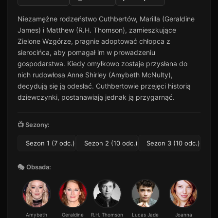
Niezamężne rodzeństwo Cuthbertów, Marilla (Geraldine
James) i Matthew (R.H. Thomson), zamieszkujące
Zielone Wzgórze, pragnie adoptować chłopca z
sierocińca, aby pomagał im w prowadzeniu
gospodarstwa. Kiedy omyłkowo zostaje przysłana do
nich rudowłosa Anne Shirley (Amybeth McNulty),
decydują się ją odesłać. Cuthbertowie przejęci historią
dziewczynki, postanawiają jednak ją przygarnąć.
📺 Sezony:
Sezon 1 (7 odc.)
Sezon 2 (10 odc.)
Sezon 3 (10 odc.)
🎭 Obsada:
Amybeth
Geraldine
R.H. Thomson
Lucas Jade
Joanna