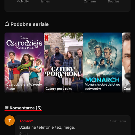
McNulty
James
Zumann
Douglas
📺 Podobne seriale
Czarodzieje z Waverly
Monarch: dziedzictwo
Place
Cztery pory roku
potworów
Znajom
💬 Komentarze (5)
T
Tomasz
1 min temu
Działa na telefonie też, mega.
👍 30