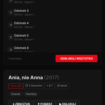
2
39 min · Sezon 1
Odcinek 3
3
49 min · Sezon 1
Odcinek 4
4
43 min · Sezon 1
Odcinek 5
5
35 min · Sezon 1
Odcinek 6
6
42 min · Sezon 1
ODBLOKUJ WSZYSTKO
7 odcinków
Odcinek 7
7
35 min · Sezon 1
Ania, nie Anna
(2017)
⏱ 3 Sezonów
⭐ 8.7
📺 Serial
FULL HD
Dramat
Familijny
POBIERZ
ZWIASTUN
▶ OGLĄDAJ