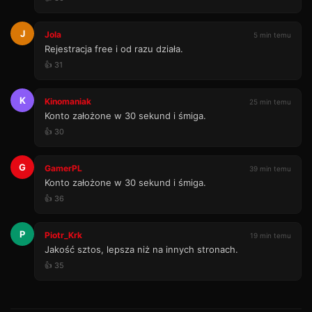
J
Jola
5 min temu
Rejestracja free i od razu działa.
👍 31
K
Kinomaniak
25 min temu
Konto założone w 30 sekund i śmiga.
👍 30
G
GamerPL
39 min temu
Konto założone w 30 sekund i śmiga.
👍 36
P
Piotr_Krk
19 min temu
Jakość sztos, lepsza niż na innych stronach.
👍 35