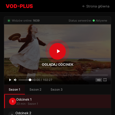
VOD-PLUS
← Strona główna
Widzów online:
1639
Status serwerów:
●
Aktywne
OGLĄDAJ ODCINEK
0:00 / 102:27
HD
Sezon 1
Sezon 2
Sezon 3
Odcinek 1
1
33 min · Sezon 1
Odcinek 2