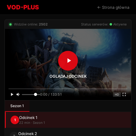
VOD-PLUS
← Strona główna
Widzów online:
2497
Status serwerów:
●
Aktywne
OGLĄDAJ ODCINEK
0:00 / 133:51
HD
Sezon 1
Odcinek 1
1
22 min · Sezon 1
Odcinek 2