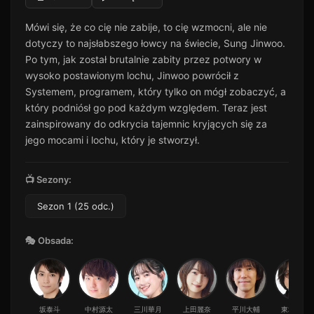
Odcinek 11
11
Mówi się, że co cię nie zabije, to cię wzmocni, ale nie
39 min · Sezon 1
dotyczy to najsłabszego łowcy na świecie, Sung Jinwoo.
Odcinek 12
12
Po tym, jak został brutalnie zabity przez potwory w
35 min · Sezon 1
wysoko postawionym lochu, Jinwoo powrócił z
Odcinek 13
Systemem, programem, który tylko on mógł zobaczyć, a
13
36 min · Sezon 1
który podniósł go pod każdym względem. Teraz jest
zainspirowany do odkrycia tajemnic kryjących się za
Odcinek 14
14
27 min · Sezon 1
jego mocami i lochu, który je stworzył.
Odcinek 15
15
51 min · Sezon 1
📺 Sezony:
Odcinek 16
Sezon 1 (25 odc.)
16
26 min · Sezon 1
Odcinek 17
🎭 Obsada:
17
43 min · Sezon 1
Odcinek 18
18
45 min · Sezon 1
坂泰斗
中村源太
三川華月
上田麗奈
平川大輔
東地宏樹
Odcinek 19