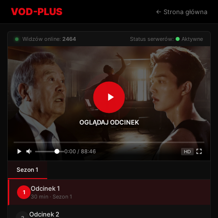
VOD-PLUS
← Strona główna
Widzów online:
2464
Status serwerów:
●
Aktywne
OGLĄDAJ ODCINEK
0:00 / 88:46
HD
Sezon 1
Odcinek 1
1
30 min · Sezon 1
Odcinek 2