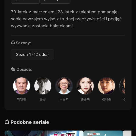
Odcinek 11
11
70-latek z marzeniem i 23-latek z talentem pomagają
50 min · Sezon 1
sobie nawzajem wyjść z trudnej rzeczywistości i podjąć
Odcinek 12
12
wyzwanie zostania baletnicami.
53 min · Sezon 1
📺 Sezony:
Sezon 1 (12 odc.)
🎭 Obsada:
박인환
송강
나문희
홍승희
김태훈
김수진
📺 Podobne seriale