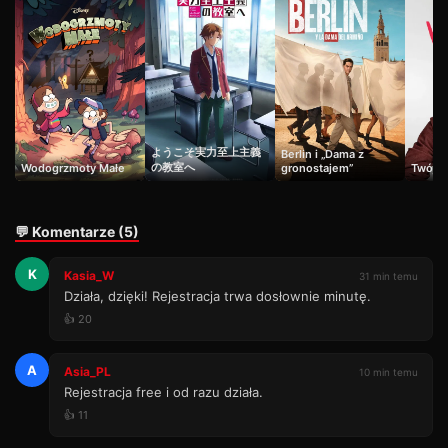
ようこそ実力至上主義
Berlin i „Dama z
の教室へ
Wodogrzmoty Małe
gronostajem”
Twój V
💬 Komentarze (5)
K
Kasia_W
31 min temu
Działa, dzięki! Rejestracja trwa dosłownie minutę.
👍 20
A
Asia_PL
10 min temu
Rejestracja free i od razu działa.
👍 11