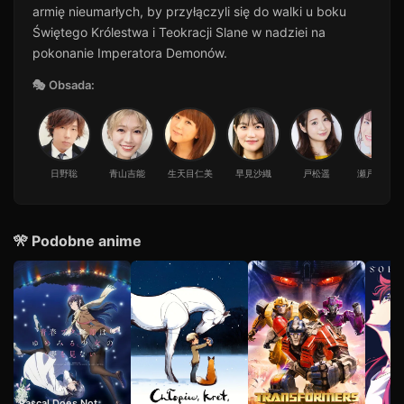
armię nieumarłych, by przyłączyli się do walki u boku
Świętego Królestwa i Teokracji Slane w nadziei na
pokonanie Imperatora Demonów.
🎭 Obsada:
日野聡
青山吉能
生天目仁美
早見沙織
戸松遥
瀬戸麻沙美
🎌 Podobne anime
Rascal Does Not