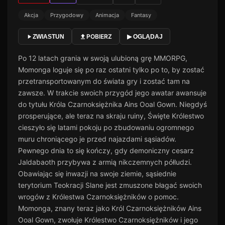
Akcja
Przygodowy
Animacja
Fantasy
POBIERZ
ZWIASTUN
▶ OGLĄDAJ
Po 12 latach grania w swoją ulubioną grę MMORPG,
Momonga loguje się po raz ostatni tylko po to, by zostać
przetransportowanym do świata gry i zostać tam na
zawsze. W trakcie swoich przygód jego awatar awansuje
do tytułu Króla Czarnoksiężnika Ains Ooal Gown. Niegdyś
prosperujące, ale teraz na skraju ruiny, Święte Królestwo
cieszyło się latami pokoju po zbudowaniu ogromnego
muru chroniącego je przed najazdami sąsiadów.
Pewnego dnia to się kończy, gdy demoniczny cesarz
Jaldabaoth przybywa z armią nikczemnych półludzi.
Obawiając się inwazji na swoje ziemie, sąsiednie
terytorium Teokracji Slane jest zmuszone błagać swoich
wrogów z Królestwa Czarnoksiężników o pomoc.
Momonga, znany teraz jako Król Czarnoksiężników Ains
Ooal Gown, zwołuje Królestwo Czarnoksiężników i jego