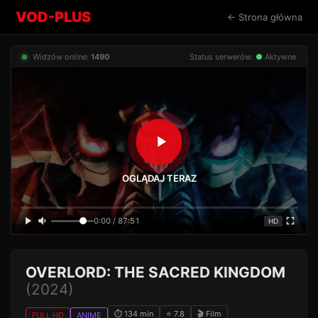
VOD-PLUS
← Strona główna
Widzów online:
1490
Status serwerów:
●
Aktywne
OGLĄDAJ TERAZ
0:00 / 87:51
HD
OVERLORD: THE SACRED KINGDOM
(2024)
⏱ 134 min
⭐ 7.8
🎬 Film
FULL HD
ANIME