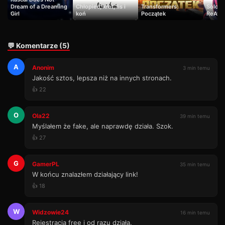
Dream of a Dreaming
Chłopiec, kret, lis i
Transformers:
Solo L
Girl
koń
Początek
ReAwa
💬 Komentarze (5)
A
Anonim
3 min temu
Jakość sztos, lepsza niż na innych stronach.
👍 22
O
Ola22
39 min temu
Myślałem że fake, ale naprawdę działa. Szok.
👍 27
G
GamerPL
35 min temu
W końcu znalazłem działający link!
👍 18
W
Widzowie24
16 min temu
Rejestracja free i od razu działa.