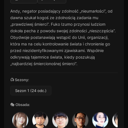
Odcinek 11
11
Andy, negator posiadający zdolność „nieumarłości”, od
51 min · Sezon 1
dawna szukał kogoś ze zdolnością zadania mu
Odcinek 12
12
„prawdziwej śmierci”. Fuko Izumo przynosi ludziom
44 min · Sezon 1
dokoła pecha z powodu swojej zdolności „nieszczęścia”.
Odcinek 13
Obydwoje postanawiają wstąpić do Unii, organizacji,
13
51 min · Sezon 1
która ma na celu kontrolowanie świata i chronienie go
przed niezidentyfikowanymi zjawiskami. Wspólnie
Odcinek 14
14
38 min · Sezon 1
odkrywają tajemnice świata, kiedy poszukują
„najbardziej śmiercionośnej śmierci”.
Odcinek 15
15
45 min · Sezon 1
📺 Sezony:
Odcinek 16
16
52 min · Sezon 1
Sezon 1 (24 odc.)
Odcinek 17
17
45 min · Sezon 1
🎭 Obsada:
Odcinek 18
18
25 min · Sezon 1
Odcinek 19