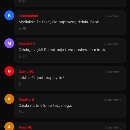
👍 31
K
Kinomaniak
4 min temu
Myślałem że fake, ale naprawdę działa. Szok.
👍 19
M
Marcin89
22 min temu
Działa, dzięki! Rejestracja trwa dosłownie minutę.
👍 36
G
GamerPL
14 min temu
Lektor PL jest, napisy też.
👍 5
K
KinoNerd
28 min temu
Działa na telefonie też, mega.
👍 26
A
Asia_PL
5 min temu