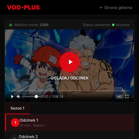
VOD-PLUS
← Strona główna
Widzów online:
2389
Status serwerów:
●
Aktywne
OGLĄDAJ ODCINEK
0:00 / 108:24
HD
Sezon 1
Odcinek 1
1
31 min · Sezon 1
Odcinek 2