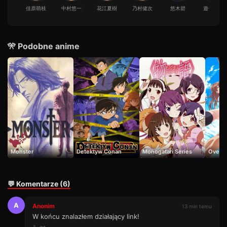
19
22 min · Sezon 1
佳原萌枝
中村悠一
花江夏樹
乃村健次
悠木碧
遊佐浩二
Odcinek 20
20
23 min · Sezon 1
🎌 Podobne anime
Odcinek 21
21
50 min · Sezon 1
Odcinek 22
22
30 min · Sezon 1
Odcinek 23
23
25 min · Sezon 1
Odcinek 24
24
25 min · Sezon 1
Monster
Detektyw Conan
Monogatari Series
Overfl
💬 Komentarze (6)
A
Anonim
13 min temu
W końcu znalazłem działający link!