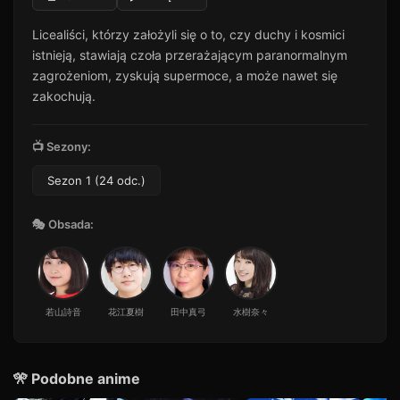
Odcinek 11
11
Licealiści, którzy założyli się o to, czy duchy i kosmici
39 min · Sezon 1
istnieją, stawiają czoła przerażającym paranormalnym
Odcinek 12
12
zagrożeniom, zyskują supermoce, a może nawet się
50 min · Sezon 1
zakochują.
Odcinek 13
13
44 min · Sezon 1
📺 Sezony:
Odcinek 14
14
41 min · Sezon 1
Sezon 1 (24 odc.)
Odcinek 15
15
🎭 Obsada:
50 min · Sezon 1
Odcinek 16
16
46 min · Sezon 1
Odcinek 17
17
若山詩音
花江夏樹
田中真弓
水樹奈々
26 min · Sezon 1
Odcinek 18
18
25 min · Sezon 1
🎌 Podobne anime
Odcinek 19