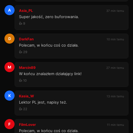
A
Asia_PL
37 min temu
Super jakość, zero buforowania.
👍 9
D
DarkFan
10 min temu
Polecam, w końcu coś co działa.
👍 29
M
Marcin89
27 min temu
W końcu znalazłem działający link!
👍 10
K
Kasia_W
13 min temu
Lektor PL jest, napisy też.
👍 22
F
FilmLover
11 min temu
Polecam, w końcu coś co działa.