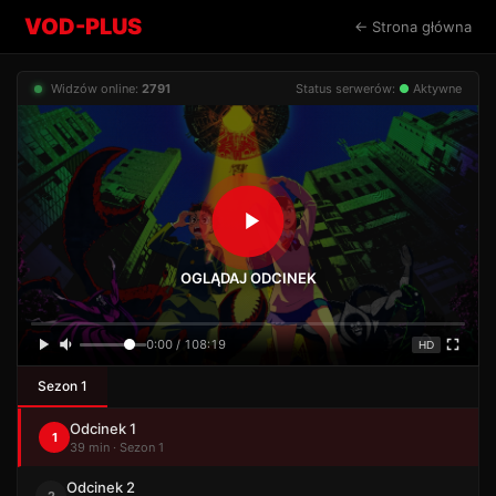
VOD-PLUS
← Strona główna
Widzów online:
2791
Status serwerów:
●
Aktywne
OGLĄDAJ ODCINEK
0:00 / 108:19
HD
Sezon 1
Odcinek 1
1
39 min · Sezon 1
Odcinek 2