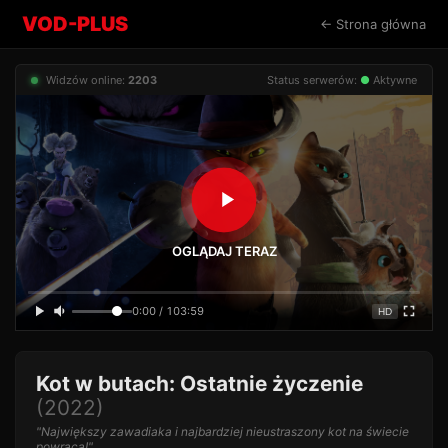
VOD-PLUS
← Strona główna
Widzów online:
2203
Status serwerów:
●
Aktywne
OGLĄDAJ TERAZ
0:00 / 103:59
HD
Kot w butach: Ostatnie życzenie
(2022)
"Największy zawadiaka i najbardziej nieustraszony kot na świecie
powraca!"