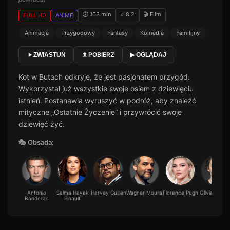
⏱ 103 min
⭐ 8.2
🎬 Film
FULL HD
ANIME
Animacja
Przygodowy
Fantasy
Komedia
Familijny
POBIERZ
ZWIASTUN
▶ OGLĄDAJ
Kot w Butach odkryje, że jest pasjonatem przygód.
Wykorzystał już wszystkie swoje osiem z dziewięciu
istnień. Postanawia wyruszyć w podróż, aby znaleźć
mityczne „Ostatnie Życzenie” i przywrócić swoje
dziewięć żyć.
🎭 Obsada:
Antonio
Salma Hayek
Harvey Guillén
Wagner Moura
Florence Pugh
Olivia Colm
Banderas
Pinault