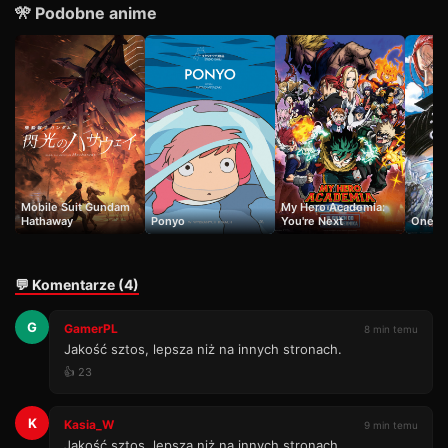
🎌 Podobne anime
Mobile Suit Gundam
My Hero Academia:
Hathaway
Ponyo
You're Next
One Pi
💬 Komentarze (4)
G
GamerPL
8 min temu
Jakość sztos, lepsza niż na innych stronach.
👍 23
K
Kasia_W
9 min temu
Jakość sztos, lepsza niż na innych stronach.