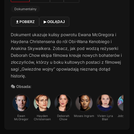
Dokumentalny
POBIERZ
▶ OGLĄDAJ
Dokument ukazuje kulisy powrotu Ewana McGregora i
Haydena Christensena do ról Obi-Wana Kenobiego i
Anakina Skywalkera. Zobacz, jak pod wodzą reżyserki
Deborah Chow ekipa filmowa kreuje nowych bohaterów i
złoczyńców, którzy u boku kultowych postaci z filmowej
sagi „Gwiezdne wojny” opowiadają nieznaną dotąd
historię.
🎭 Obsada:
Ewan
Hayden
Deborah
Moses Ingram
Vivien Lyra
Joby Harol
McGregor
Christensen
Chow
Blair