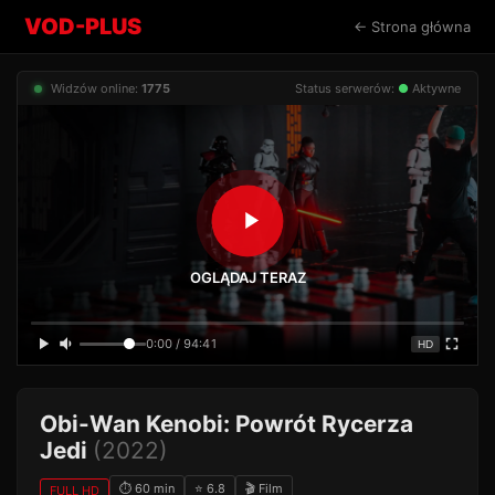
VOD-PLUS
← Strona główna
Widzów online:
1775
Status serwerów:
●
Aktywne
OGLĄDAJ TERAZ
0:00 / 94:41
HD
Obi-Wan Kenobi: Powrót Rycerza
Jedi
(2022)
⏱ 60 min
⭐ 6.8
🎬 Film
FULL HD