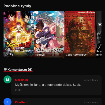
Podobne tytuły
ドラゴンボールZ 復活
Cosmic Princess
Selena
の「F」
Kaguya!
Czas Apokalipsy
mnie 
💬 Komentarze (6)
M
Marcin89
41 min temu
Myślałem że fake, ale naprawdę działa. Szok.
👍 33
K
KinoNerd
32 min temu