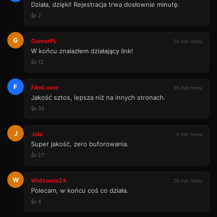
Działa, dzięki! Rejestracja trwa dosłownie minutę.
👍 2
G
GamerPL
20 min temu
W końcu znalazłem działający link!
👍 12
F
FilmLover
35 min temu
Jakość sztos, lepsza niż na innych stronach.
👍 35
J
Jola
9 min temu
Super jakość, zero buforowania.
👍 27
W
Widzowie24
29 min temu
Polecam, w końcu coś co działa.
👍 4