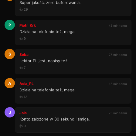
Super jakość, zero buforowania.
👍 29
P
Piotr_Krk
43 min temu
Działa na telefonie też, mega.
👍 9
S
Seba
27 min temu
Lektor PL jest, napisy też.
👍 7
A
Asia_PL
15 min temu
Działa na telefonie też, mega.
👍 13
J
Jola
25 min temu
Konto założone w 30 sekund i śmiga.
👍 9