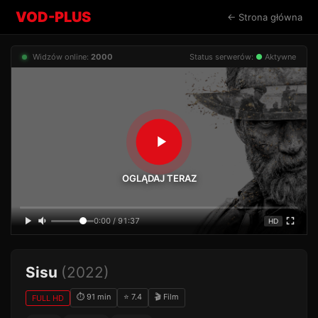
VOD-PLUS
← Strona główna
Widzów online:
2000
Status serwerów:
●
Aktywne
OGLĄDAJ TERAZ
0:00 / 91:37
HD
Sisu
(2022)
⏱ 91 min
⭐ 7.4
🎬 Film
FULL HD