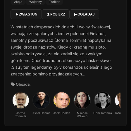
Akcja
Wojenny
Thriller
POBIERZ
ZWIASTUN
▶ OGLĄDAJ
W ostatnich desperackich dniach II wojny światowej,
wracając ze spalonych ziem w północnej Finlandii,
samotny poszukiwacz (Jorma Tommila) napotyka na
swojej drodze nazistów. Kiedy ci kradną mu złoto,
szybko odkrywają, że nie zadali się ze zwykłym
górnikiem. Choć trudno przetłumaczyć fińskie słowo
„Sisu”, ten legendarny były komandos ucieleśnia jego
znaczenie: pomimo przytłaczających...
🎭 Obsada:
Jorma
Aksel Hennie
Jack Doolan
Mimosa
Onni Tommila
Tatu Sinisal
Tommila
Willamo