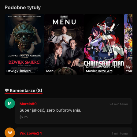
Podobne tytuły
Chainsaw Man – The
My Her
Dźwięk śmierci
Menu
Movie: Reze Arc
You're
💬 Komentarze (8)
M
Marcin89
24 min temu
Super jakość, zero buforowania.
👍 25
W
Widzowie24
1 min temu