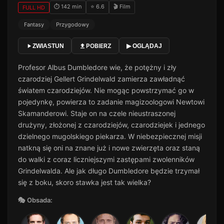
⏱ 142 min
⭐ 6.6
🎬 Film
FULL HD
Fantasy
Przygodowy
POBIERZ
ZWIASTUN
▶ OGLĄDAJ
Profesor Albus Dumbledore wie, że potężny i zły
czarodziej Gellert Grindelwald zamierza zawładnąć
światem czarodziejów. Nie mogąc powstrzymać go w
pojedynkę, powierza to zadanie magizoologowi Newtowi
Skamanderowi. Staje on na czele nieustraszonej
drużyny, złożonej z czarodziejów, czarodziejek i jednego
dzielnego mugolskiego piekarza. W niebezpiecznej misji
natkną się oni na znane już i nowe zwierzęta oraz staną
do walki z coraz liczniejszymi zastępami zwolenników
Grindelwalda. Ale jak długo Dumbledore będzie trzymał
się z boku, skoro stawka jest tak wielka?
🎭 Obsada: