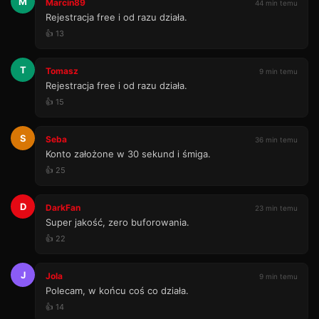
M
Marcin89
44 min temu
Rejestracja free i od razu działa.
👍 13
T
Tomasz
9 min temu
Rejestracja free i od razu działa.
👍 15
S
Seba
36 min temu
Konto założone w 30 sekund i śmiga.
👍 25
D
DarkFan
23 min temu
Super jakość, zero buforowania.
👍 22
J
Jola
9 min temu
Polecam, w końcu coś co działa.
👍 14