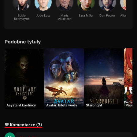
Eddie
Jude Law
Mads
Ezra Miller
Dan Fogler
Alison Sudo
Redmayne
Mikkelsen
Podobne tytuły
Asystent kostnicy
Avatar: Istota wody
Starbright
Paprik
💬 Komentarze (7)