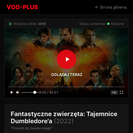
VOD-PLUS
← Strona główna
Widzów online:
2616
Status serwerów:
●
Aktywne
OGLĄDAJ TERAZ
0:00 / 92:01
HD
Fantastyczne zwierzęta: Tajemnice
Dumbledore'a
(2022)
"Powrót do świata magii."