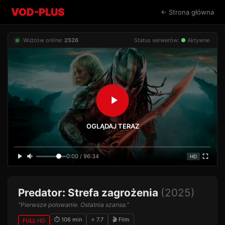
VOD-PLUS
← Strona główna
Widzów online:
2526
Status serwerów:
●
Aktywne
OGLĄDAJ TERAZ
0:00 / 96:34
HD
Predator: Strefa zagrożenia
(2025)
"Pierwsze polowanie. Ostatnia szansa."
⏱ 106 min
⭐ 7.7
🎬 Film
FULL HD