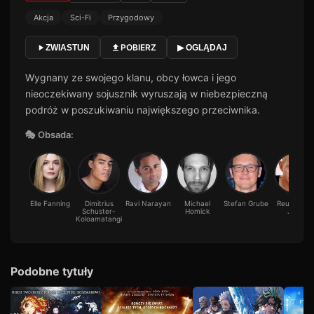
Akcja
Sci-Fi
Przygodowy
POBIERZ
ZWIASTUN
▶ OGLĄDAJ
Wygnany ze swojego klanu, obcy łowca i jego
nieoczekiwany sojusznik wyruszają w niebezpieczną
podróż w poszukiwaniu największego przeciwnika.
🎭 Obsada:
Elle Fanning
Dimitrius
Ravi Narayan
Michael
Stefan Grube
Reuben De
Schuster-
Homick
Jong
Koloamatangi
Podobne tytuły