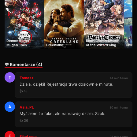
Demon Slayer:
Black Clover: Sword
Mugen Train
Greenland
of the Wizard King
Given 
💬 Komentarze (4)
T
Tomasz
14 min temu
Działa, dzięki! Rejestracja trwa dosłownie minutę.
👍 18
A
Asia_PL
30 min temu
Myślałem że fake, ale naprawdę działa. Szok.
👍 36
F
FilmLover
31 min temu