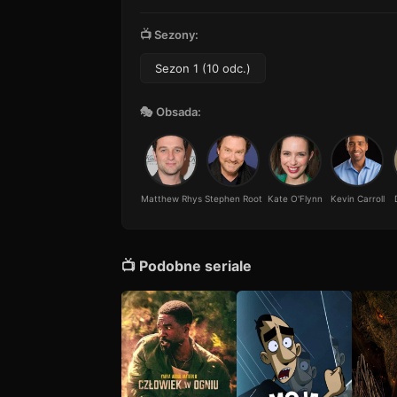
📺 Sezony:
Sezon 1 (10 odc.)
🎭 Obsada:
Matthew Rhys
Stephen Root
Kate O'Flynn
Kevin Carroll
📺 Podobne seriale