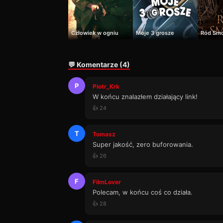
Człowiek w ogniu
Moje 3 grosze
Ród Sm
💬 Komentarze (4)
P
Piotr_Krk
W końcu znalazłem działający link!
👍 24
T
Tomasz
Super jakość, zero buforowania.
👍 26
F
FilmLover
Polecam, w końcu coś co działa.
👍 28