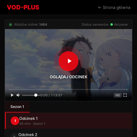
VOD-PLUS
← Strona główna
Widzów online:
1464
Status serwerów:
●
Aktywne
OGLĄDAJ ODCINEK
0:00 / 113:57
HD
Sezon 1
Odcinek 1
1
45 min · Sezon 1
Odcinek 2