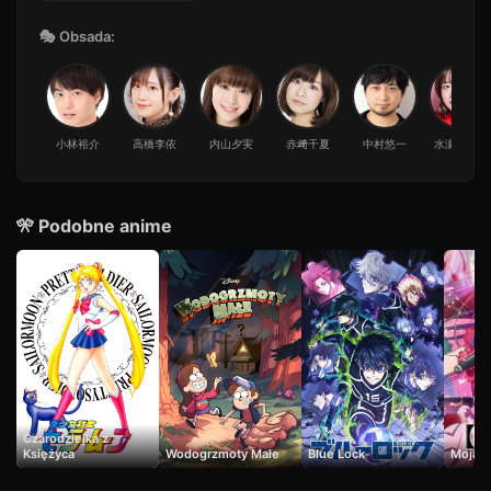
19
55 min · Sezon 1
🎭 Obsada:
Odcinek 20
20
55 min · Sezon 1
Odcinek 21
21
43 min · Sezon 1
小林裕介
高橋李依
内山夕実
赤﨑千夏
中村悠一
水瀬いのり
Odcinek 22
22
22 min · Sezon 1
🎌 Podobne anime
Odcinek 23
23
40 min · Sezon 1
Odcinek 24
24
43 min · Sezon 1
Odcinek 25
25
32 min · Sezon 1
Odcinek 26
26
26 min · Sezon 1
Czarodziejka z
Księżyca
Wodogrzmoty Małe
Blue Lock
Moja g
Odcinek 27
27
27 min · Sezon 1