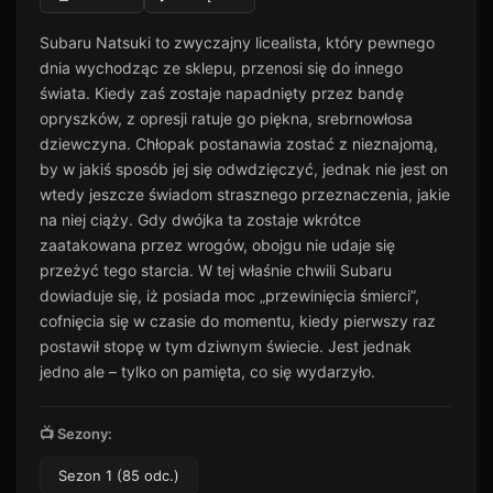
Odcinek 11
11
Subaru Natsuki to zwyczajny licealista, który pewnego
40 min · Sezon 1
dnia wychodząc ze sklepu, przenosi się do innego
Odcinek 12
12
świata. Kiedy zaś zostaje napadnięty przez bandę
48 min · Sezon 1
opryszków, z opresji ratuje go piękna, srebrnowłosa
Odcinek 13
dziewczyna. Chłopak postanawia zostać z nieznajomą,
13
44 min · Sezon 1
by w jakiś sposób jej się odwdzięczyć, jednak nie jest on
wtedy jeszcze świadom strasznego przeznaczenia, jakie
Odcinek 14
14
26 min · Sezon 1
na niej ciąży. Gdy dwójka ta zostaje wkrótce
zaatakowana przez wrogów, obojgu nie udaje się
Odcinek 15
15
przeżyć tego starcia. W tej właśnie chwili Subaru
41 min · Sezon 1
dowiaduje się, iż posiada moc „przewinięcia śmierci”,
Odcinek 16
cofnięcia się w czasie do momentu, kiedy pierwszy raz
16
28 min · Sezon 1
postawił stopę w tym dziwnym świecie. Jest jednak
jedno ale – tylko on pamięta, co się wydarzyło.
Odcinek 17
17
33 min · Sezon 1
Odcinek 18
📺 Sezony:
18
30 min · Sezon 1
Sezon 1 (85 odc.)
Odcinek 19