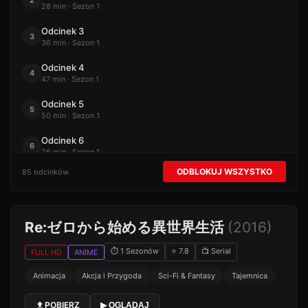
2
28 min · Sezon 1
Odcinek 3
3
36 min · Sezon 1
Odcinek 4
4
47 min · Sezon 1
Odcinek 5
5
50 min · Sezon 1
Odcinek 6
6
26 min · Sezon 1
ODBLOKUJ WSZYSTKO
85 odcinków
Odcinek 7
7
44 min · Sezon 1
Odcinek 8
8
Re:ゼロから始める異世界生活
(2016)
24 min · Sezon 1
Odcinek 9
⏱ 1 Sezonów
⭐ 7.8
📺 Serial
FULL HD
ANIME
9
43 min · Sezon 1
Animacja
Akcja i Przygoda
Sci-Fi & Fantasy
Tajemnica
Odcinek 10
10
52 min · Sezon 1
POBIERZ
▶ OGLĄDAJ