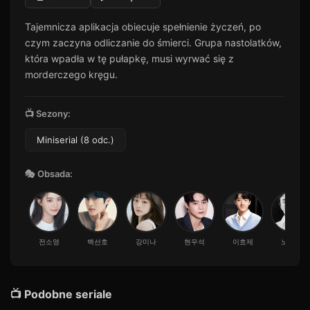
Tajemnicza aplikacja obiecuje spełnienie życzeń, po
czym zaczyna odliczanie do śmierci. Grupa nastolatków,
która wpadła w tę pułapkę, musi wyrwać się z
morderczego kręgu.
📺 Sezony:
Miniserial (8 odc.)
🎭 Obsada:
전소영
백선호
강미나
현우석
이효제
노재원
📺 Podobne seriale