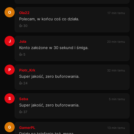
O
Ola22
17 min temu
Polecam, w końcu coś co działa.
👍 30
J
Jola
20 min temu
Konto założone w 30 sekund i śmiga.
👍 5
P
Piotr_Krk
32 min temu
Super jakość, zero buforowania.
👍 24
S
Seba
5 min temu
Super jakość, zero buforowania.
👍 37
G
GamerPL
13 min temu
Działa na telefonie też, mega.