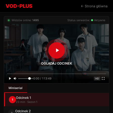
VOD-PLUS
← Strona główna
Widzów online:
1495
Status serwerów:
●
Aktywne
OGLĄDAJ ODCINEK
0:00 / 113:49
HD
Miniserial
Odcinek 1
1
23 min · Sezon 1
Odcinek 2