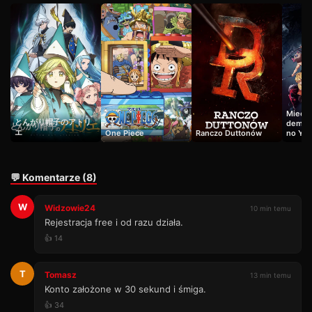
Miecz 
とんがり帽子のアトリ
demon
エ
One Piece
Ranczo Duttonów
no Yai
💬 Komentarze (8)
W
Widzowie24
10 min temu
Rejestracja free i od razu działa.
👍 14
T
Tomasz
13 min temu
Konto założone w 30 sekund i śmiga.
👍 34