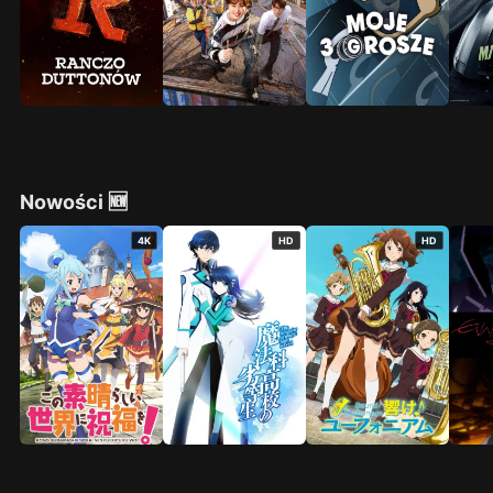
Nowości 🆕
4K
HD
HD