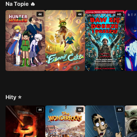
Na Topie 🔥
4K
4K
HD
Hity ⭐
4K
4K
4K