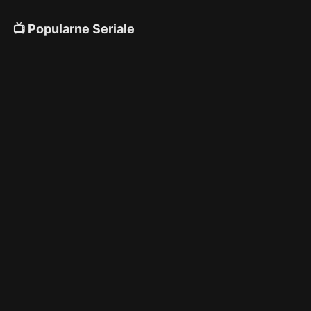
📺 Popularne Seriale
4K
4K
4K
🎌 Anime
4K
4K
4K