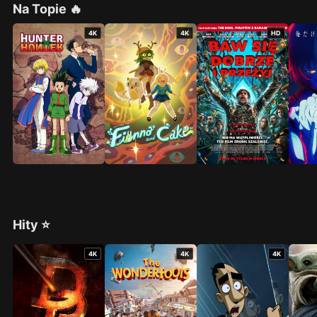
Na Topie 🔥
4K
4K
HD
Hity ⭐
4K
4K
4K