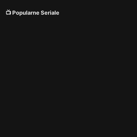
📺 Popularne Seriale
4K
4K
4K
🎌 Anime
4K
4K
4K