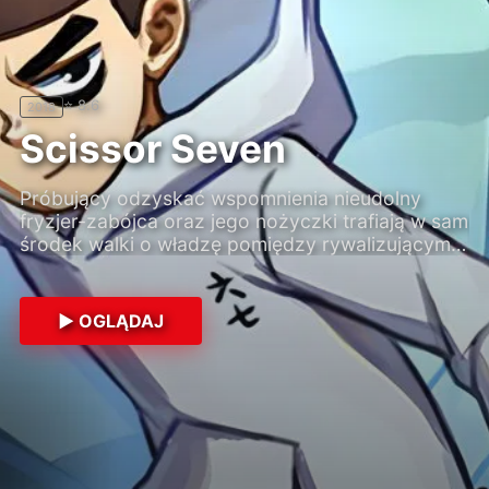
⭐ 8.2
2018
⭐ 8.6
⭐ 8.3
⭐ 6.4
⭐ 8.2
2018
2022
2000
2019
Scissor Seven
Próbujący odzyskać wspomnienia nieudolny
fryzjer-zabójca oraz jego nożyczki trafiają w sam
środek walki o władzę pomiędzy rywalizującymi
frakcjami.
▶ OGLĄDAJ