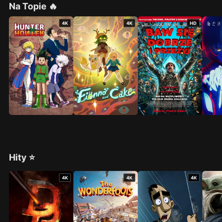
Na Topie 🔥
4K
4K
HD
Hity ⭐
4K
4K
4K