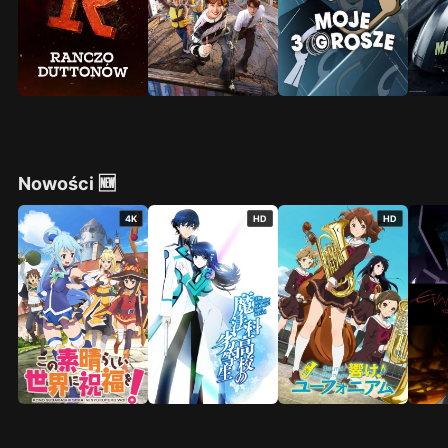
Nowości 🆕
4K
HD
HD