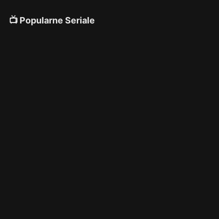
📺 Popularne Seriale
4K
4K
4K
🎌 Anime
4K
4K
4K