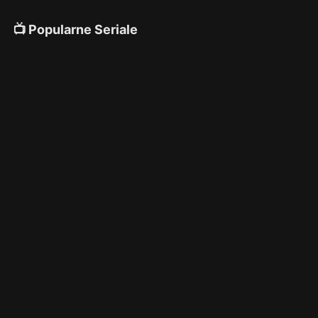
📺 Popularne Seriale
4K
4K
4K
🎌 Anime
4K
4K
4K