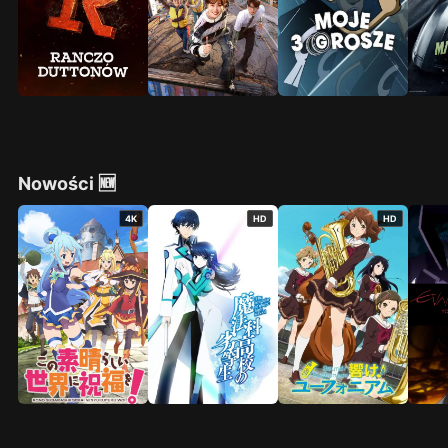
Nowości 🆕
4K
HD
HD