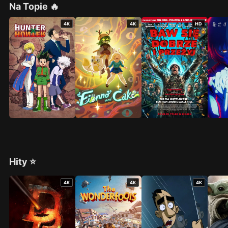
Na Topie 🔥
4K
4K
HD
Hity ⭐
4K
4K
4K