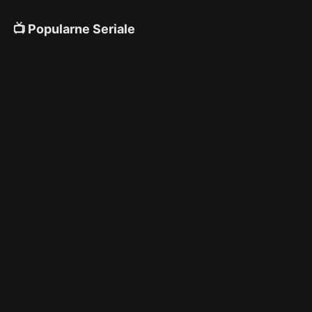
📺 Popularne Seriale
4K
4K
4K
🎌 Anime
4K
4K
4K