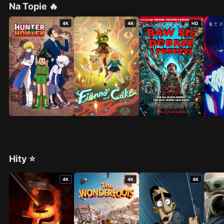
Na Topie 🔥
4K
4K
HD
Hity ⭐
4K
4K
4K