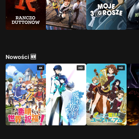
Nowości 🆕
4K
HD
HD