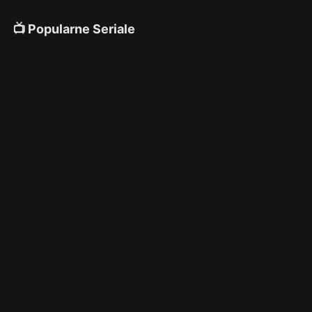
📺 Popularne Seriale
4K
4K
4K
🎌 Anime
4K
4K
4K