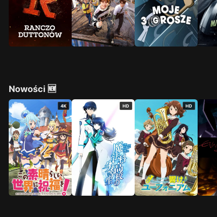
Nowości 🆕
4K
HD
HD