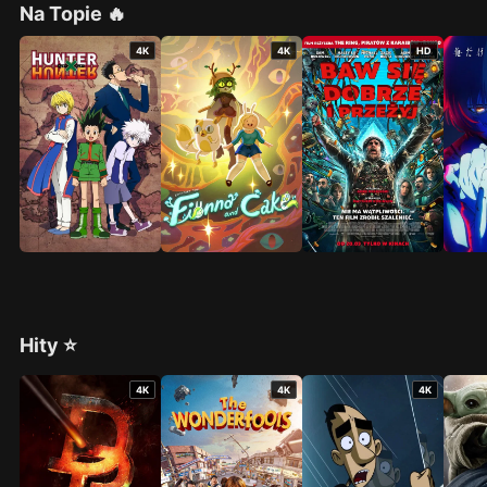
Na Topie 🔥
4K
4K
HD
Hity ⭐
4K
4K
4K