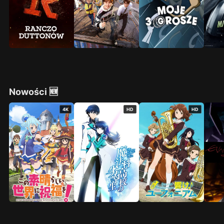
Nowości 🆕
4K
HD
HD