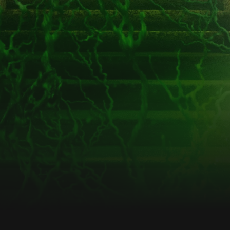
podjąć próbę zapanowania nad
mikroorganizmem, który uwalnia się ze swojego
więzienia i zaczyna się rozmnażać w
niekontrolowany sposób.