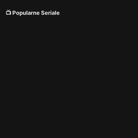
📺 Popularne Seriale
4K
4K
4K
🎌 Anime
4K
4K
4K