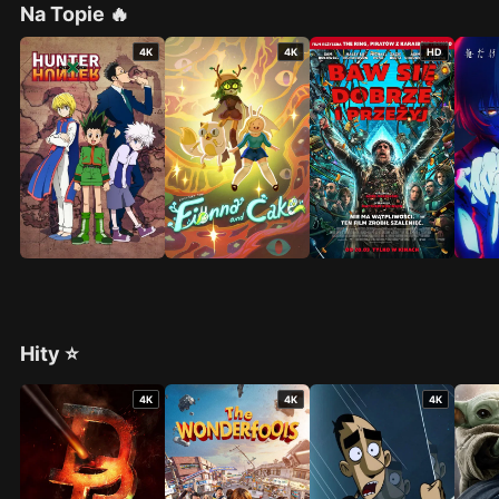
Na Topie 🔥
4K
4K
HD
Hity ⭐
4K
4K
4K