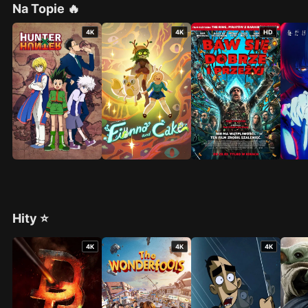
Na Topie 🔥
4K
4K
HD
Hity ⭐
4K
4K
4K