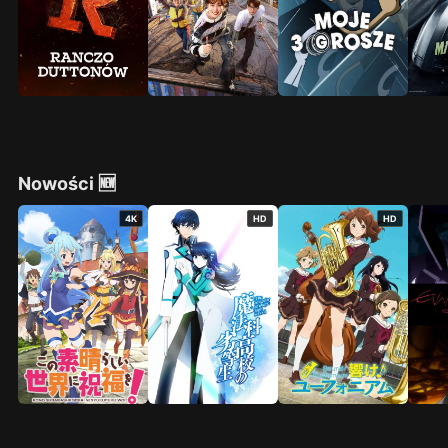
Nowości 🆕
4K
HD
HD