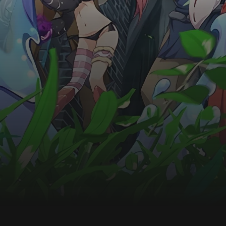
ukończyć grę, osiągając najwyższe piętro
zamku, Kirito przez dwa lata samotnie ryzykował
własnym życiem. To jednak się zmieniło, kiedy
przyjął zaproszenie do drużyny od pewnej
wojowniczki, która była mistrzynią walki
rapierem, Asuny. Od teraz jego dalsza gra będzie
wyglądać zupełnie inaczej…