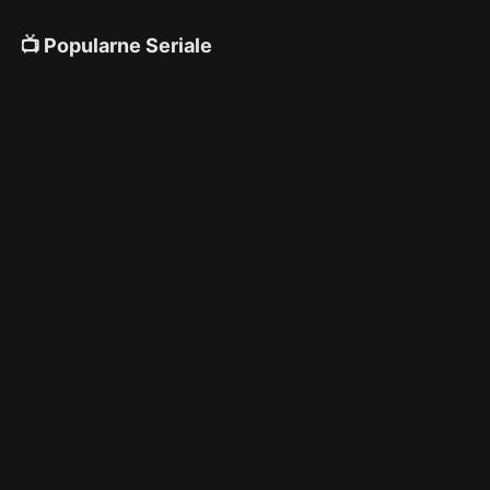
📺 Popularne Seriale
4K
4K
4K
🎌 Anime
4K
4K
4K