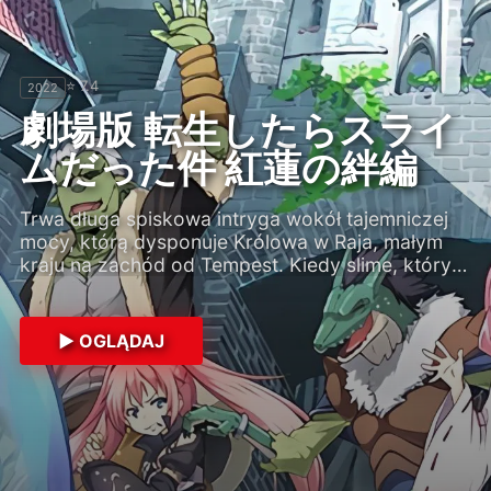
⭐ 7.4
2022
⭐ 8.2
⭐ 6.3
⭐ 8.6
⭐ 7.2
2012
2026
2024
2026
劇場版 転生したらスライ
Sword Art Online
ムだった件 紅蓮の絆編
Ucieczka jest niemożliwa aż do ukończenia gry, a
Trwa długa spiskowa intryga wokół tajemniczej
choć jeden najmniejszy błąd oznacza śmierć w
mocy, którą dysponuje Królowa w Raja, małym
prawdziwym świecie… Nie znając prawdy
kraju na zachód od Tempest. Kiedy slime, który
kryjącej się za tym tajemniczym MMO następnej
przekształcił się w Władcę Demonów o imieniu
generacji, Sword Art Online, tuż po włączeniu
Rimuru Tempest, krzyżuje drogi z Hiiro, ocalałym
serwerów gry, zalogowało się do niej już około
▶ OGLĄDAJ
z rasy ogrów, rozpoczyna się niesamowita
dziesięciu tysięcy graczy, którzy nieświadomie
▶ OGLĄDAJ
przygoda pełna nowych postaci. Moc więzi
rozpoczęli zmagania, gdzie stawką było ich
zostanie wystawiona na próbę!
własne życie. Kirito, bohater tej opowieści,
zaakceptował kryjącą się za tą grą i w tym
nowym świecie, gigantycznym zamku,
unoszącym się w powietrzu, nazywającym się
Aincrad, wyróżnił się jako samotny gracz. Chcąc