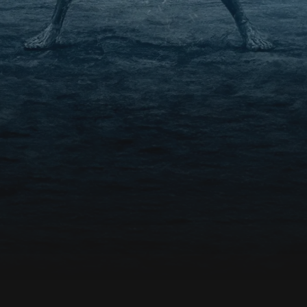
pochłoną go mroczne sekrety i narastające
koszmary, które kryje Silent Hill.