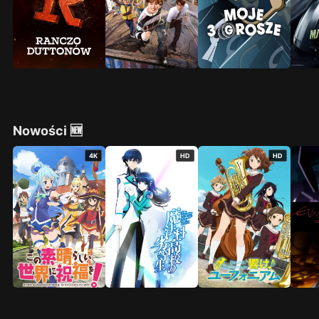
Nowości 🆕
4K
HD
HD