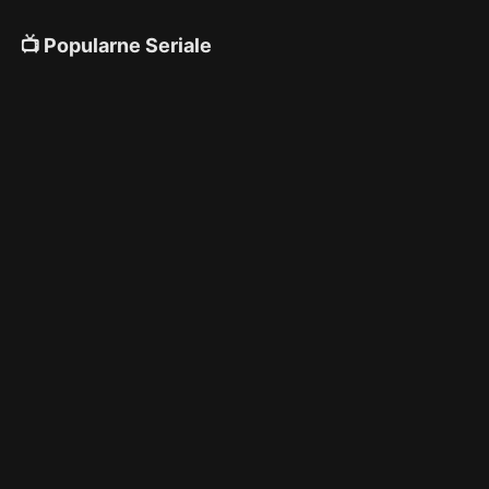
📺 Popularne Seriale
4K
4K
4K
🎌 Anime
4K
4K
4K