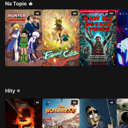
Na Topie 🔥
4K
4K
HD
Hity ⭐
4K
4K
4K