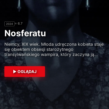
⭐ 7.5
2021
⭐ 8.1
⭐ 6.7
⭐ 7.3
⭐ 8.5
2024
2023
1971
2026
Nosferatu
Niemcy, XIX wiek. Młoda udręczona kobieta staje
się obiektem obsesji starożytnego
transylwańskiego wampira, który zaczyna ją
prześladować. Wprowadza do jej życia
niewypowiedziany horror.
▶ OGLĄDAJ