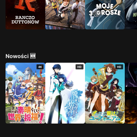
Nowości 🆕
4K
HD
HD