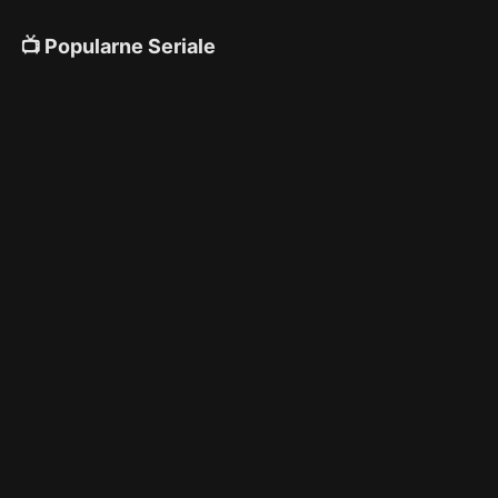
📺 Popularne Seriale
4K
4K
4K
🎌 Anime
4K
4K
4K