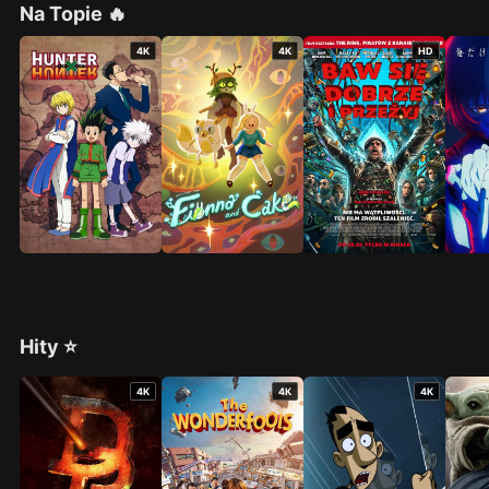
Na Topie 🔥
4K
4K
HD
Hity ⭐
4K
4K
4K