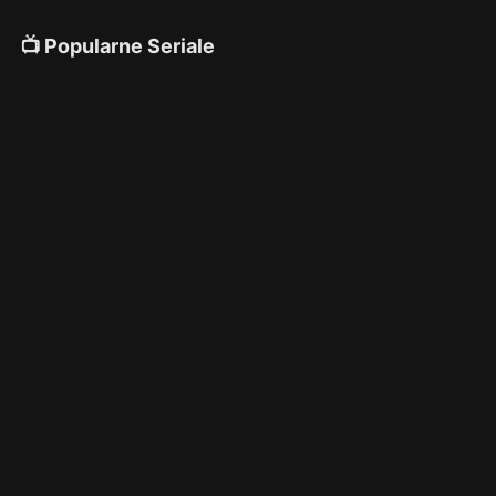
📺 Popularne Seriale
4K
4K
4K
🎌 Anime
4K
4K
4K