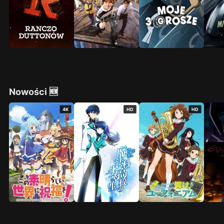
Nowości 🆕
4K
HD
HD