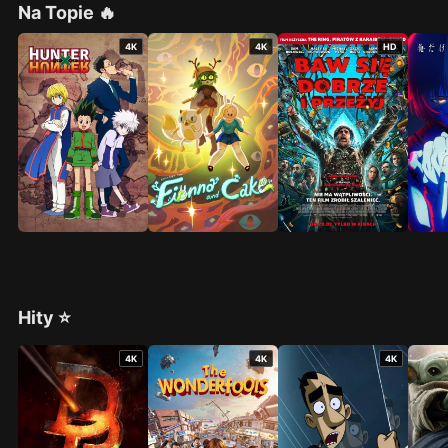
Na Topie 🔥
4K
4K
HD
Hity ⭐
4K
4K
4K