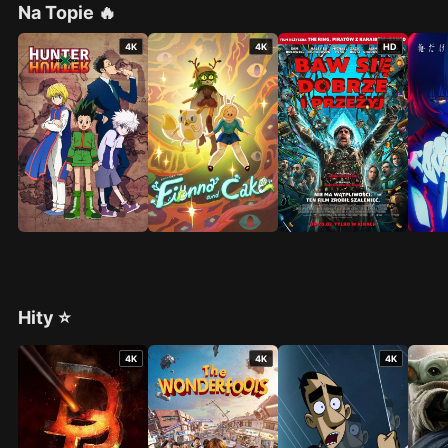
Na Topie 🔥
4K
4K
HD
Hity ⭐
4K
4K
4K