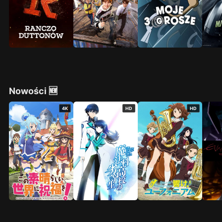
Nowości 🆕
4K
HD
HD