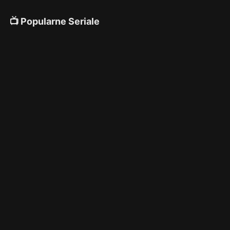
📺 Popularne Seriale
4K
4K
4K
🎌 Anime
4K
4K
4K