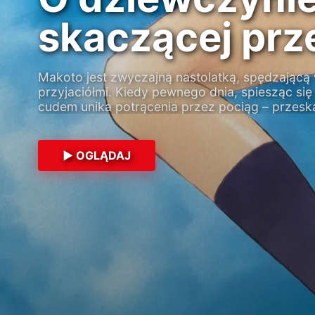
Przywileje
Licząc na ostatnią szansę odkupienia, młody w
luksusowym paryskim hotelu. Młoda więźniarka
pracę gońca w luksusowym hotelu Citadel w r
dziennej. Szybko trafia w sam środek walki o w
intrygi i zdrady dominują, a jej relacja z dyrekt
groźniejsza.
▶ OGLĄDAJ