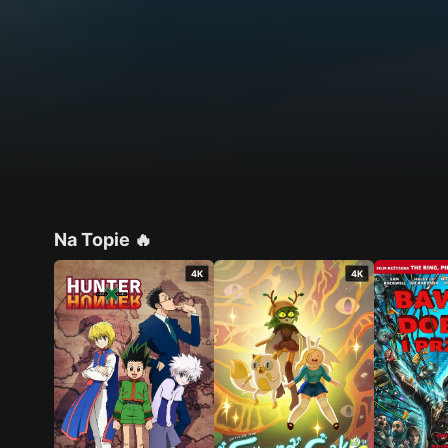
Na Topie 🔥
4K
4K