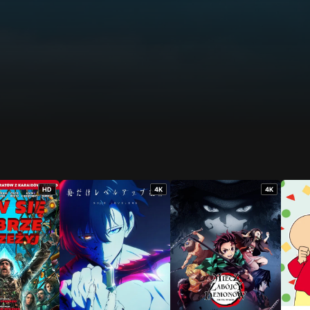
HD
4K
4K