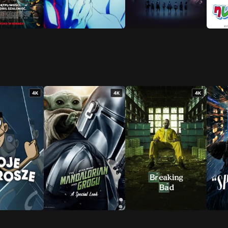
4K
4K
4K