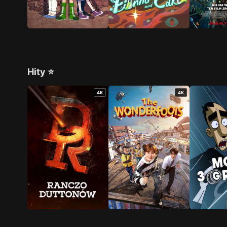
Hity ⭐
4K
4K