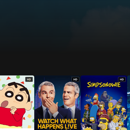
HD
HD
HD