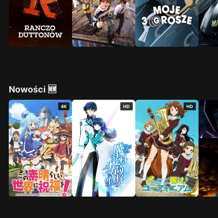
Nowości 🆕
4K
HD
HD