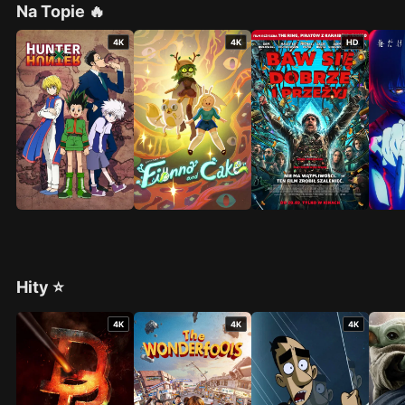
Na Topie 🔥
4K
4K
HD
Hity ⭐
4K
4K
4K