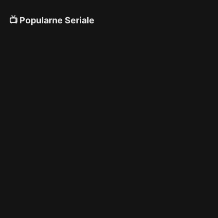
📺 Popularne Seriale
4K
4K
4K
🎌 Anime
4K
4K
4K