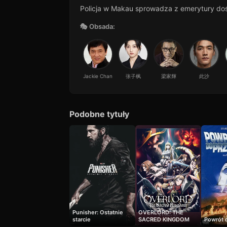
Policja w Makau sprowadza z emerytury do
🎭 Obsada:
Jackie Chan
张子枫
梁家輝
此沙
Podobne tytuły
Punisher: Ostatnie
OVERLORD: THE
starcie
SACRED KINGDOM
Powrót d