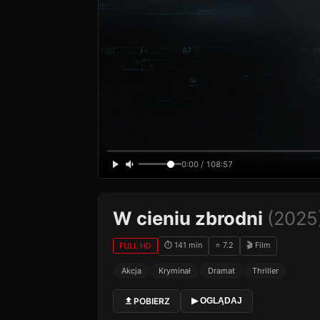
0:00 / 108:57
W cieniu zbrodni
(2025
⏱ 141 min
⭐ 7.2
🎬 Film
FULL HD
Akcja
Kryminał
Dramat
Thriller
POBIERZ
▶ OGLĄDAJ