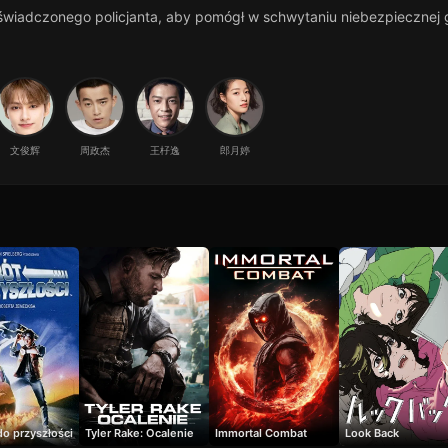
świadczonego policjanta, aby pomógł w schwytaniu niebezpiecznej 
文俊辉
周政杰
王杍逸
郎月婷
o przyszłości
Tyler Rake: Ocalenie
Immortal Combat
Look Back