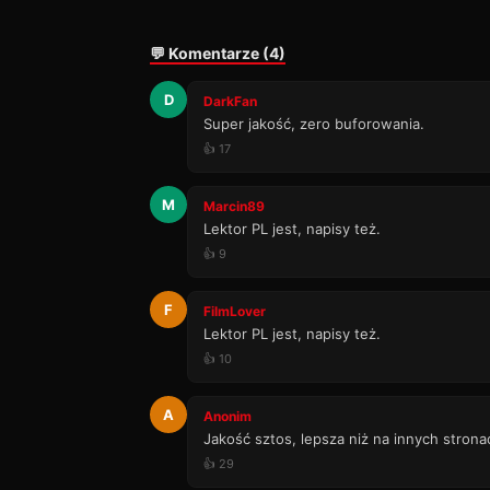
💬 Komentarze (4)
D
DarkFan
Super jakość, zero buforowania.
👍 17
M
Marcin89
Lektor PL jest, napisy też.
👍 9
F
FilmLover
Lektor PL jest, napisy też.
👍 10
A
Anonim
Jakość sztos, lepsza niż na innych strona
👍 29