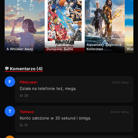
HAIKYU!! The
Aquaman i Zaginione
Nausic
A Whisker Away
Dumpster Battle
Królestwo
Wiatru
💬 Komentarze (4)
F
FilmLover
4 min temu
Działa na telefonie też, mega.
👍 38
T
Tomasz
33 min temu
Konto założone w 30 sekund i śmiga.
👍 19