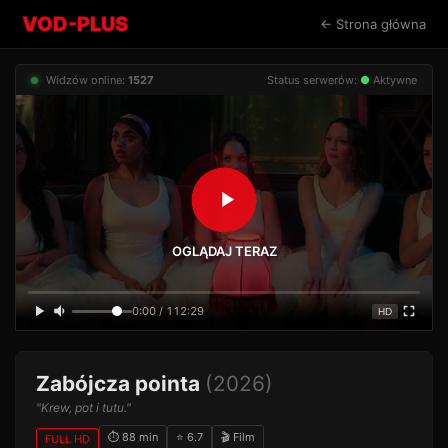
VOD-PLUS
← Strona główna
Widzów online:
1527
Status serwerów:
●
Aktywne
OGLĄDAJ TERAZ
0:00 / 112:29
HD
Zabójcza pointa
(2026)
"Krew, pot i tutu."
⏱ 88 min
⭐ 6.7
🎬 Film
FULL HD