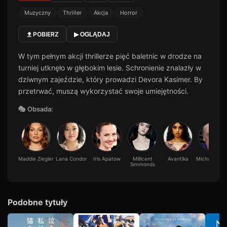
Muzyczny
Thriller
Akcja
Horror
POBIERZ
▶ OGLĄDAJ
W tym pełnym akcji thrillerze pięć baletnic w drodze na
turniej utknęło w głębokim lesie. Schronienie znalazły w
dziwnym zajeździe, który prowadzi Devora Kasimer. By
przetrwać, muszą wykorzystać swoje umiejętności.
🎭 Obsada:
Maddie Ziegler
Lana Condor
Iris Apatow
Millicent
Avantika
Michael Culk
Simmonds
Podobne tytuły