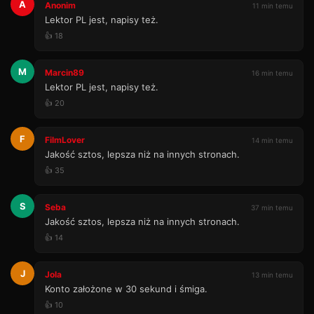
A
Anonim
11 min temu
Lektor PL jest, napisy też.
👍 18
M
Marcin89
16 min temu
Lektor PL jest, napisy też.
👍 20
F
FilmLover
14 min temu
Jakość sztos, lepsza niż na innych stronach.
👍 35
S
Seba
37 min temu
Jakość sztos, lepsza niż na innych stronach.
👍 14
J
Jola
13 min temu
Konto założone w 30 sekund i śmiga.
👍 10