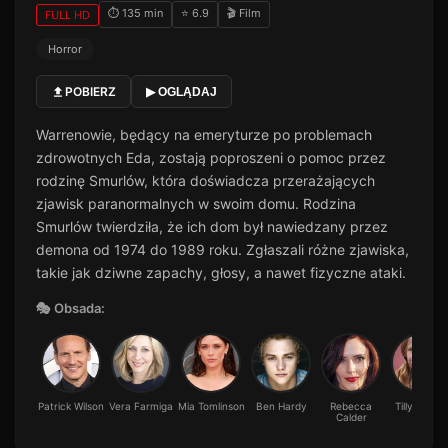
⏱ 135 min
⭐ 6.9
🎬 Film
FULL HD
Horror
POBIERZ
▶ OGLĄDAJ
Warrenowie, będący na emeryturze po problemach
zdrowotnych Eda, zostają poproszeni o pomoc przez
rodzinę Smurlów, która doświadcza przerażających
zjawisk paranormalnych w swoim domu. Rodzina
Smurlów twierdziła, że ich dom był nawiedzany przez
demona od 1974 do 1989 roku. Zgłaszali różne zjawiska,
takie jak dziwne zapachy, głosy, a nawet fizyczne ataki.
🎭 Obsada:
Patrick Wilson
Vera Farmiga
Mia Tomlinson
Ben Hardy
Rebecca
Tilly Walker
Calder