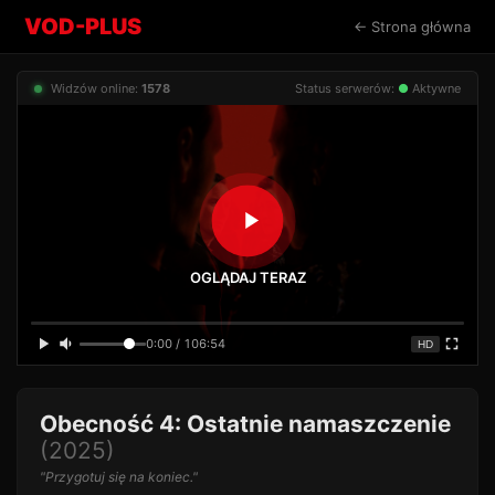
VOD-PLUS
← Strona główna
Widzów online:
1578
Status serwerów:
●
Aktywne
OGLĄDAJ TERAZ
0:00 / 106:54
HD
Obecność 4: Ostatnie namaszczenie
(2025)
"Przygotuj się na koniec."