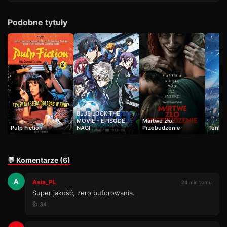
Podobne tytuły
BLUE LOCK THE
MOVIE - EPISODE
Martwe zło:
Pulp Fiction
NAGI
Przebudzenie
Tenki 
💬 Komentarze (6)
A
Asia_PL
24 min temu
Super jakość, zero buforowania.
👍 34